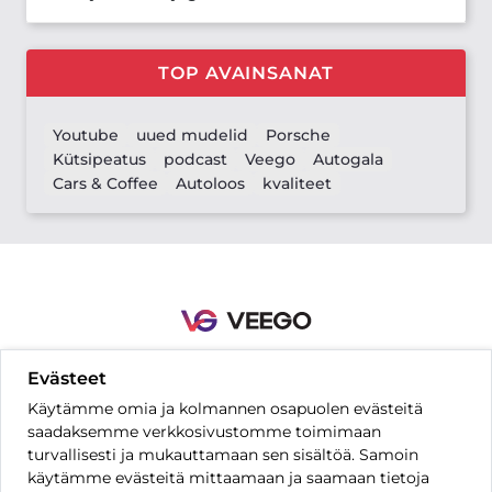
TOP AVAINSANAT
Youtube
uued mudelid
Porsche
Kütsipeatus
podcast
Veego
Autogala
Cars & Coffee
Autoloos
kvaliteet
Evästeet
Yhteystiedot
Säännöt ja ehdot
Tietosuoja-asetukset
UKK
Käytämme omia ja kolmannen osapuolen evästeitä
Hinnasto
saadaksemme verkkosivustomme toimimaan
turvallisesti ja mukauttamaan sen sisältöä. Samoin
käytämme evästeitä mittaamaan ja saamaan tietoja
FI