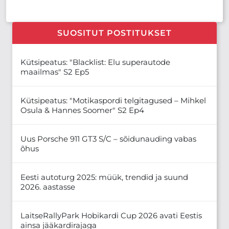
SUOSITUT POSTITUKSET
Kütsipeatus: "Blacklist: Elu superautode
maailmas" S2 Ep5
Kütsipeatus: "Motikaspordi telgitagused – Mihkel
Osula & Hannes Soomer" S2 Ep4
Uus Porsche 911 GT3 S/C – sõidunauding vabas
õhus
Eesti autoturg 2025: müük, trendid ja suund
2026. aastasse
LaitseRallyPark Hobikardi Cup 2026 avati Eestis
ainsa jääkardirajaga