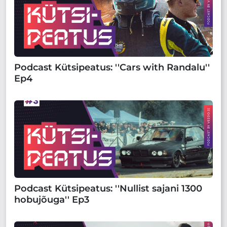
Podcast Kütsipeatus: ''Cars with Randalu''
Ep4
Podcast Kütsipeatus: ''Nullist sajani 1300
hobujõuga'' Ep3