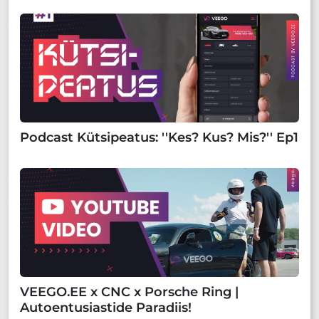
Podcast Kütsipeatus: ''Kes? Kus? Mis?'' Ep1
VEEGO.EE x CNC x Porsche Ring |
Autoentusiastide Paradiis!