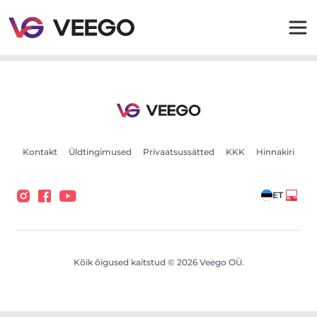
Autod müügiks - Sõidukikuulutused - Veego
Kontakt
Üldtingimused
Privaatsussätted
KKK
Hinnakiri
ET
Kõik õigused kaitstud © 2026 Veego OÜ.