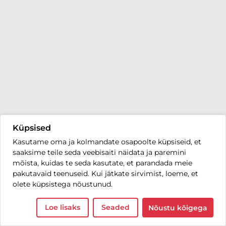
Küpsised
Kasutame oma ja kolmandate osapoolte küpsiseid, et
saaksime teile seda veebisaiti näidata ja paremini
mõista, kuidas te seda kasutate, et parandada meie
pakutavaid teenuseid. Kui jätkate sirvimist, loeme, et
olete küpsistega nõustunud.
Loe lisaks
Seaded
Nõustu kõigega