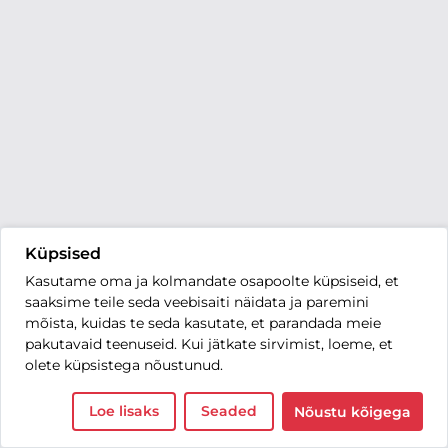
Küpsised
Kasutame oma ja kolmandate osapoolte küpsiseid, et
saaksime teile seda veebisaiti näidata ja paremini
mõista, kuidas te seda kasutate, et parandada meie
pakutavaid teenuseid. Kui jätkate sirvimist, loeme, et
olete küpsistega nõustunud.
Loe lisaks
Seaded
Nõustu kõigega