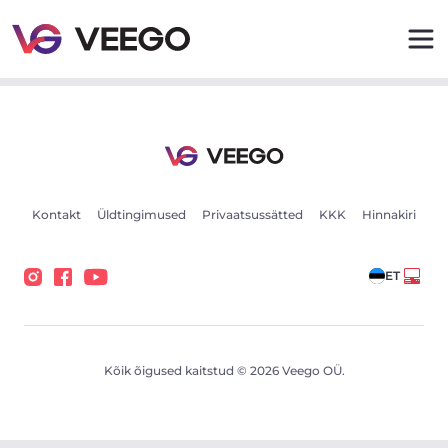
Autod müügiks - Sõidukikuulutused - Veego
Kontakt
Üldtingimused
Privaatsussätted
KKK
Hinnakiri
ET
Kõik õigused kaitstud © 2026 Veego OÜ.