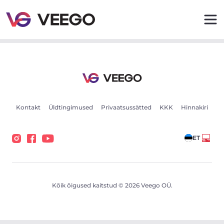
Autod müügiks - Sõidukikuulutused - Veego
Kontakt
Üldtingimused
Privaatsussätted
KKK
Hinnakiri
ET
Kõik õigused kaitstud © 2026 Veego OÜ.