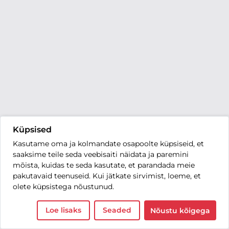
Küpsised
Kasutame oma ja kolmandate osapoolte küpsiseid, et
saaksime teile seda veebisaiti näidata ja paremini
mõista, kuidas te seda kasutate, et parandada meie
pakutavaid teenuseid. Kui jätkate sirvimist, loeme, et
olete küpsistega nõustunud.
Loe lisaks
Seaded
Nõustu kõigega