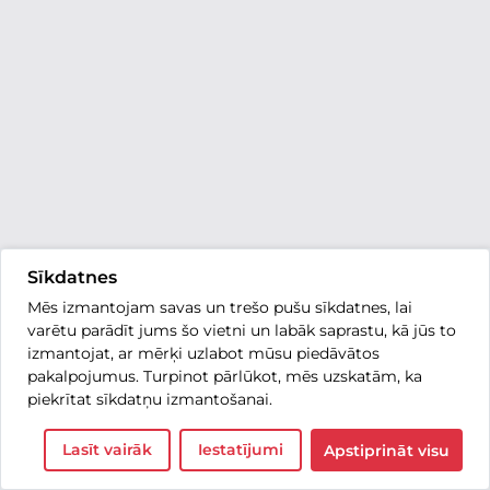
Sīkdatnes
Mēs izmantojam savas un trešo pušu sīkdatnes, lai
varētu parādīt jums šo vietni un labāk saprastu, kā jūs to
izmantojat, ar mērķi uzlabot mūsu piedāvātos
pakalpojumus. Turpinot pārlūkot, mēs uzskatām, ka
piekrītat sīkdatņu izmantošanai.
Lasīt vairāk
Iestatījumi
Apstiprināt visu