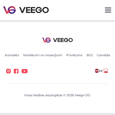
Pārdošanā esošās automašīnas - Transportlīdzekļu sludi
Kontakts
Noteikumi un nosacījumi
Privātums
BUJ
Cenrādis
LV
Visas tiesības aizsargātas © 2026 Veego OÜ.