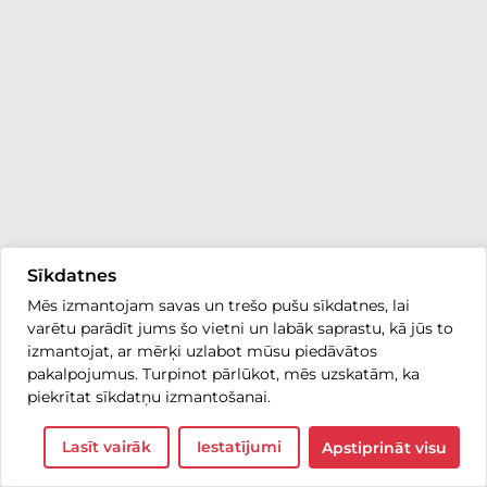
Sīkdatnes
Mēs izmantojam savas un trešo pušu sīkdatnes, lai
varētu parādīt jums šo vietni un labāk saprastu, kā jūs to
izmantojat, ar mērķi uzlabot mūsu piedāvātos
pakalpojumus. Turpinot pārlūkot, mēs uzskatām, ka
piekrītat sīkdatņu izmantošanai.
Lasīt vairāk
Iestatījumi
Apstiprināt visu