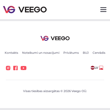
Pārdošanā esošās automašīnas - Transportlīdzekļu sludi
Kontakts
Noteikumi un nosacījumi
Privātums
BUJ
Cenrādis
LV
Visas tiesības aizsargātas © 2026 Veego OÜ.