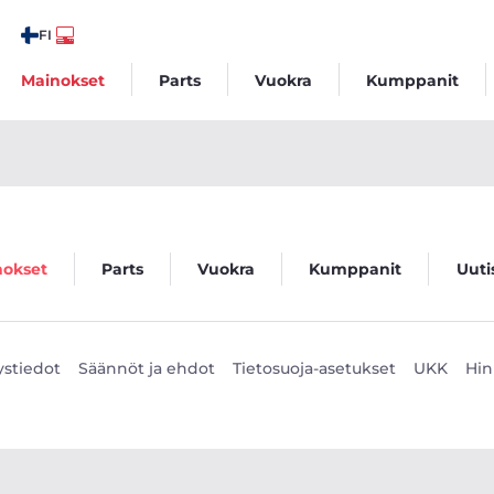
FI
Mainokset
Parts
Vuokra
Kumppanit
nokset
Parts
Vuokra
Kumppanit
Uuti
ystiedot
Säännöt ja ehdot
Tietosuoja-asetukset
UKK
Hin