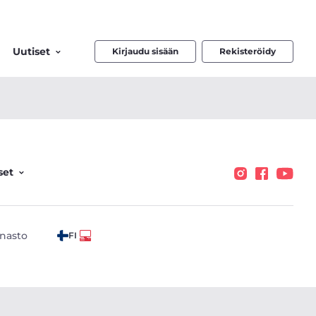
Uutiset
Kirjaudu sisään
Rekisteröidy
set
nasto
FI