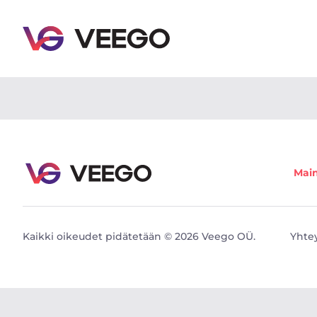
Myytävät autot - Ajoneuvoilmoitukset - Veego
Mai
Kaikki oikeudet pidätetään © 2026 Veego OÜ.
Yhte