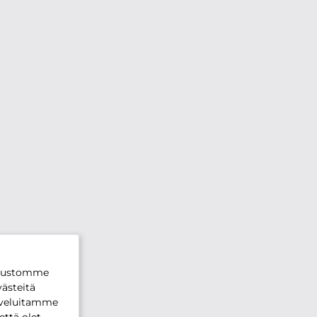
ivustomme
ästeitä
lveluitamme