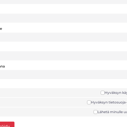
te
ana
Hyväksyn kä
Hyväksyn tietosuoja
Lähetä minulle uu
röidy