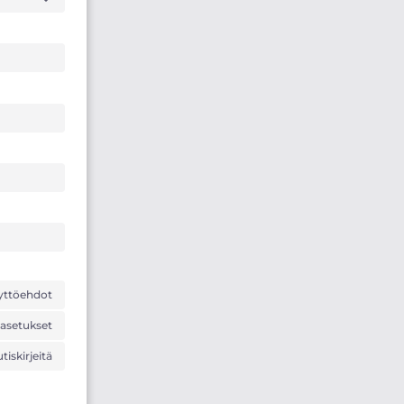
yttöehdot
-asetukset
tiskirjeitä