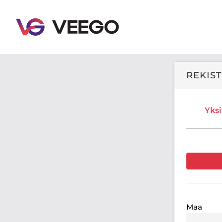
Veego - Rekisteröidy
REKIS
Yksi
Maa