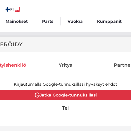
FI
Mainokset
Parts
Vuokra
Kumppanit
TERÖIDY
tyishenkilö
Yritys
Partne
Kirjautumalla Google-tunnuksillasi hyväksyt ehdot
Jatka Google-tunnuksillasi
Tai