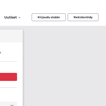
Uutiset
Kirjaudu sisään
Rekisteröidy
r