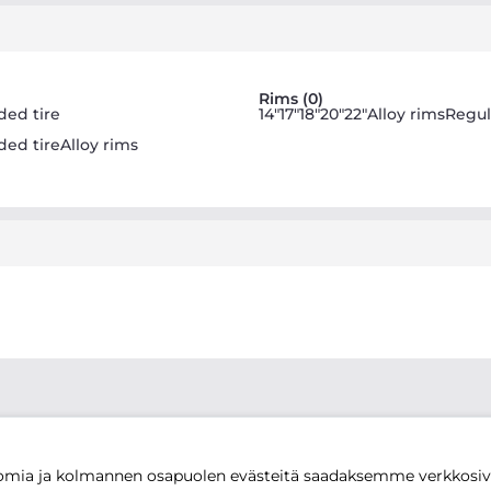
Rims (0)
ded tire
14"
17"
18"
20"
22"
Alloy rims
Regul
ded tire
Alloy rims
mia ja kolmannen osapuolen evästeitä saadaksemme verkkos