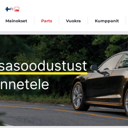
FI
Mainokset
Parts
Vuokra
Kumppanit