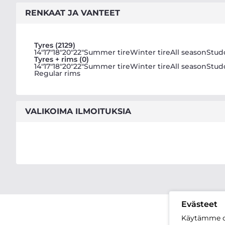
RENKAAT JA VANTEET
Tyres (2129)
14"
17"
18"
20"
22"
Summer tire
Winter tire
All season
Stud
Tyres + rims (0)
14"
17"
18"
20"
22"
Summer tire
Winter tire
All season
Stud
Regular rims
VALIKOIMA ILMOITUKSIA
Evästeet
Käytämme o