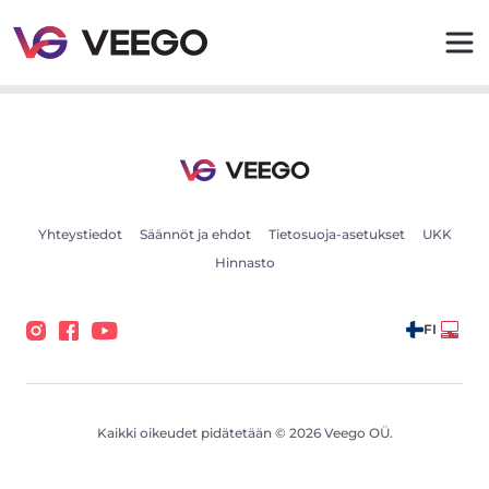
Veego - Parhaat Täyden Palvelun Vuokrausilmoitukset –
Yhteystiedot
Säännöt ja ehdot
Tietosuoja-asetukset
UKK
Hinnasto
FI
Kaikki oikeudet pidätetään © 2026 Veego OÜ.