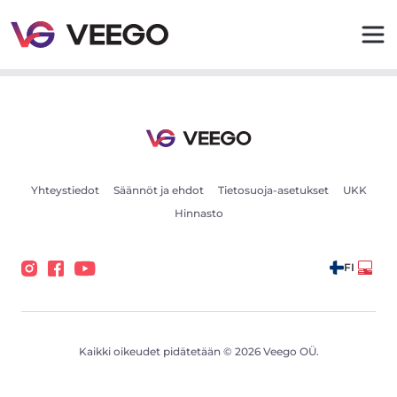
Myytävät autot - Ajoneuvoilmoitukset - Veego
Yhteystiedot
Säännöt ja ehdot
Tietosuoja-asetukset
UKK
Hinnasto
FI
Kaikki oikeudet pidätetään © 2026 Veego OÜ.