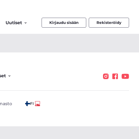
Uutiset
Kirjaudu sisään
Rekisteröidy
set
nasto
FI