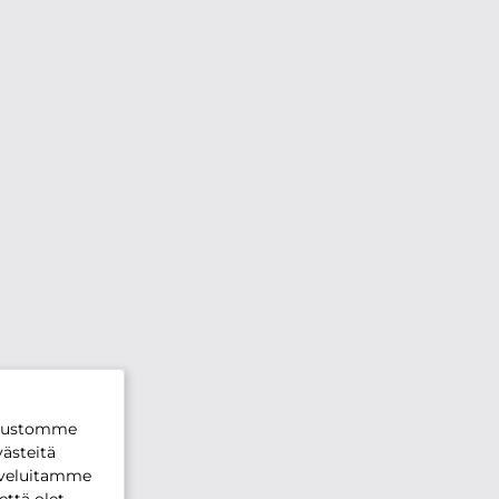
ivustomme
ästeitä
lveluitamme