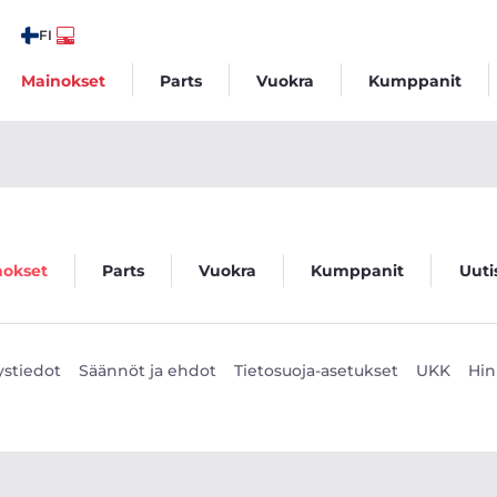
FI
Mainokset
Parts
Vuokra
Kumppanit
nokset
Parts
Vuokra
Kumppanit
Uuti
ystiedot
Säännöt ja ehdot
Tietosuoja-asetukset
UKK
Hin