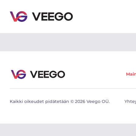
Myytävät autot - Ajoneuvoilmoitukset - Veego
Mai
Kaikki oikeudet pidätetään © 2026 Veego OÜ.
Yhte