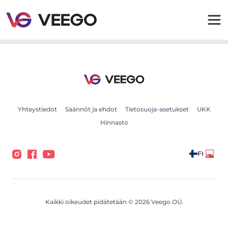
Myytävät autot - Ajoneuvoilmoitukset - Veego
Yhteystiedot
Säännöt ja ehdot
Tietosuoja-asetukset
UKK
Hinnasto
FI
Kaikki oikeudet pidätetään © 2026 Veego OÜ.