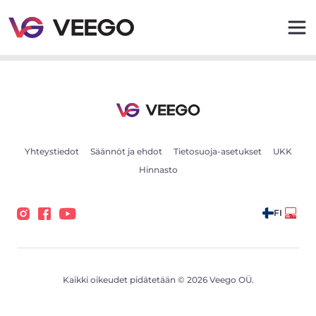
Myytävät autot - Ajoneuvoilmoitukset - Veego
Yhteystiedot
Säännöt ja ehdot
Tietosuoja-asetukset
UKK
Hinnasto
FI
Kaikki oikeudet pidätetään © 2026 Veego OÜ.