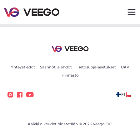
Myytävät autot - Ajoneuvoilmoitukset - Veego
Yhteystiedot
Säännöt ja ehdot
Tietosuoja-asetukset
UKK
Hinnasto
FI
Kaikki oikeudet pidätetään © 2026 Veego OÜ.