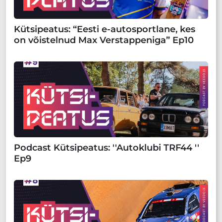
Kütsipeatus: “Eesti e-autosportlane, kes
on võistelnud Max Verstappeniga” Ep10
Podcast Kütsipeatus: ''Autoklubi TRF44 ''
Ep9