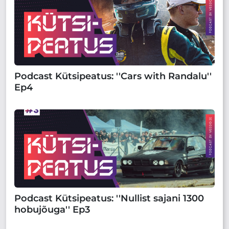
Podcast Kütsipeatus: ''Cars with Randalu''
Ep4
Podcast Kütsipeatus: ''Nullist sajani 1300
hobujõuga'' Ep3