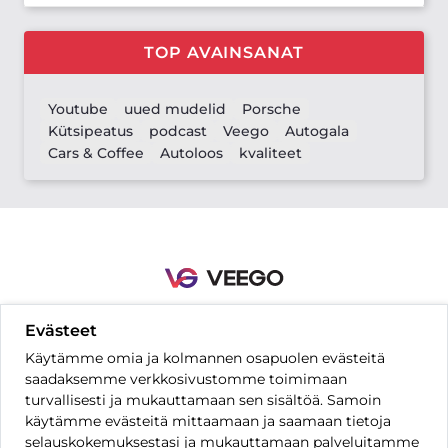
TOP AVAINSANAT
Youtube
uued mudelid
Porsche
Kütsipeatus
podcast
Veego
Autogala
Cars & Coffee
Autoloos
kvaliteet
Evästeet
Yhteystiedot
Säännöt ja ehdot
Tietosuoja-asetukset
UKK
Käytämme omia ja kolmannen osapuolen evästeitä
Hinnasto
saadaksemme verkkosivustomme toimimaan
turvallisesti ja mukauttamaan sen sisältöä. Samoin
käytämme evästeitä mittaamaan ja saamaan tietoja
FI
selauskokemuksestasi ja mukauttamaan palveluitamme