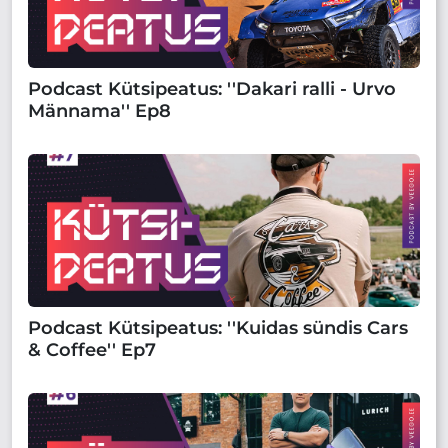
Podcast Kütsipeatus: ''Dakari ralli - Urvo
Männama'' Ep8
Podcast Kütsipeatus: ''Kuidas sündis Cars
& Coffee'' Ep7