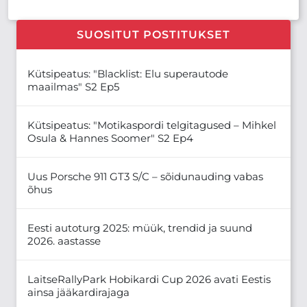
SUOSITUT POSTITUKSET
Kütsipeatus: "Blacklist: Elu superautode
maailmas" S2 Ep5
Kütsipeatus: "Motikaspordi telgitagused – Mihkel
Osula & Hannes Soomer" S2 Ep4
Uus Porsche 911 GT3 S/C – sõidunauding vabas
õhus
Eesti autoturg 2025: müük, trendid ja suund
2026. aastasse
LaitseRallyPark Hobikardi Cup 2026 avati Eestis
ainsa jääkardirajaga