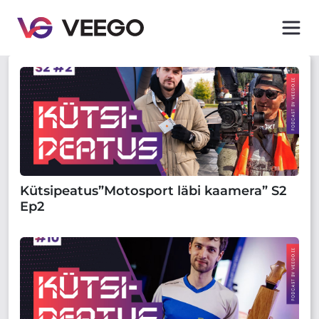
Kütsipeatus”Motosport läbi kaamera” S2
Ep2