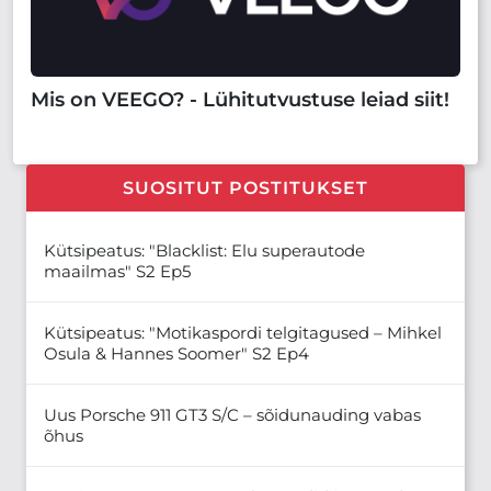
Mis on VEEGO? - Lühitutvustuse leiad siit!
SUOSITUT POSTITUKSET
Kütsipeatus: "Blacklist: Elu superautode
maailmas" S2 Ep5
Kütsipeatus: "Motikaspordi telgitagused – Mihkel
Osula & Hannes Soomer" S2 Ep4
Uus Porsche 911 GT3 S/C – sõidunauding vabas
õhus