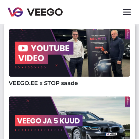
VEEGO.EE x STOP saade