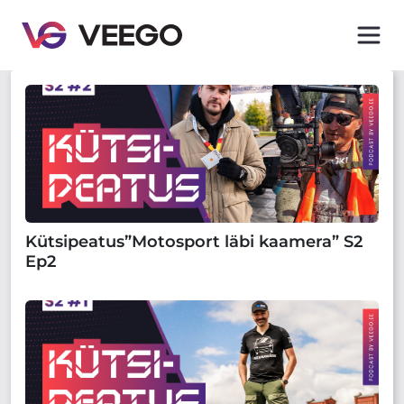
Kütsipeatus”Motosport läbi kaamera” S2
Ep2