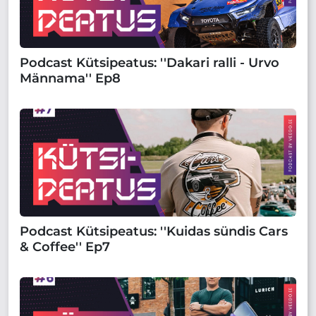
Podcast Kütsipeatus: ''Dakari ralli - Urvo
Männama'' Ep8
Podcast Kütsipeatus: ''Kuidas sündis Cars
& Coffee'' Ep7