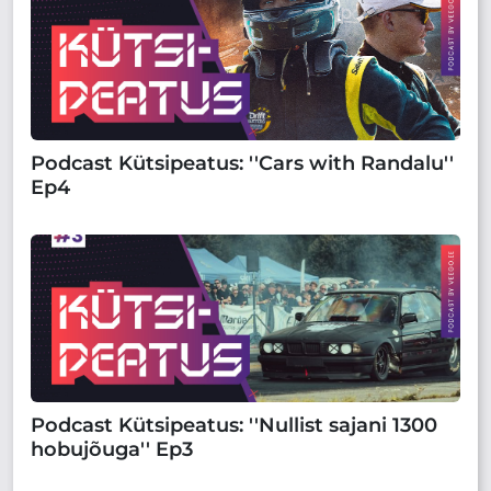
Podcast Kütsipeatus: ''Cars with Randalu''
Ep4
Podcast Kütsipeatus: ''Nullist sajani 1300
hobujõuga'' Ep3