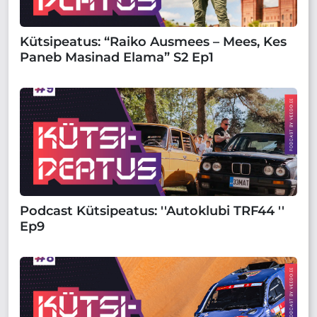
Kütsipeatus: “Raiko Ausmees – Mees, Kes
Paneb Masinad Elama” S2 Ep1
Podcast Kütsipeatus: ''Autoklubi TRF44 ''
Ep9