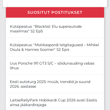
SUOSITUT POSTITUKSET
Kütsipeatus: "Blacklist: Elu superautode
maailmas" S2 Ep5
Kütsipeatus: "Motikaspordi telgitagused – Mihkel
Osula & Hannes Soomer" S2 Ep4
Uus Porsche 911 GT3 S/C – sõidunauding vabas
õhus
Eesti autoturg 2025: müük, trendid ja suund
2026. aastasse
LaitseRallyPark Hobikardi Cup 2026 avati Eestis
ainsa jääkardirajaga