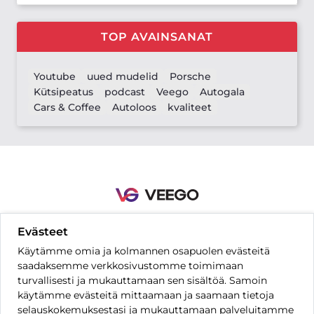
TOP AVAINSANAT
Youtube
uued mudelid
Porsche
Kütsipeatus
podcast
Veego
Autogala
Cars & Coffee
Autoloos
kvaliteet
Evästeet
Yhteystiedot
Säännöt ja ehdot
Tietosuoja-asetukset
UKK
Käytämme omia ja kolmannen osapuolen evästeitä
Hinnasto
saadaksemme verkkosivustomme toimimaan
turvallisesti ja mukauttamaan sen sisältöä. Samoin
käytämme evästeitä mittaamaan ja saamaan tietoja
FI
selauskokemuksestasi ja mukauttamaan palveluitamme