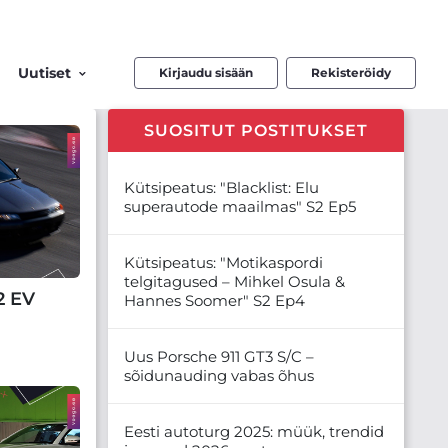
Uutiset
Kirjaudu sisään
Rekisteröidy
SUOSITUT POSTITUKSET
Kütsipeatus: "Blacklist: Elu
superautode maailmas" S2 Ep5
Kütsipeatus: "Motikaspordi
telgitagused – Mihkel Osula &
2 EV
Hannes Soomer" S2 Ep4
Uus Porsche 911 GT3 S/C –
sõidunauding vabas õhus
Eesti autoturg 2025: müük, trendid