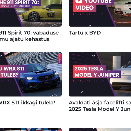
11 Spirit 70: vabaduse
Tartu x BYD
õmu ajatu kehastus
RX STI ikkagi tuleb?
Avaldati äsja facelifti 
2025 Tesla Model Y Jun