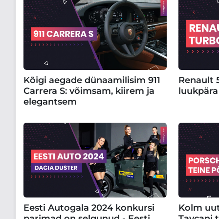
Kõigi aegade dünaamilisim 911
Renault 
Carrera S: võimsam, kiirem ja
luukpära
elegantsem
Eesti Autogala 2024 konkursi
Kolm uut
parimad on selgunud - Eesti
Taycani 