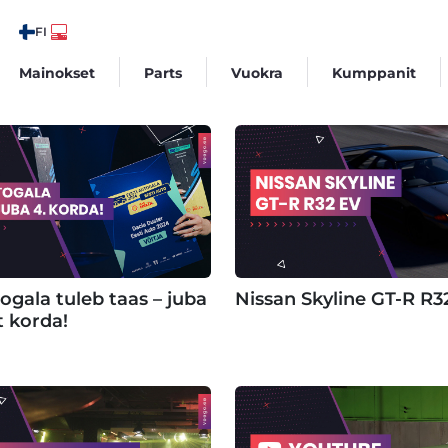
FI
Mainokset
Parts
Vuokra
Kumppanit
ogala tuleb taas – juba
Nissan Skyline GT-R R3
t korda!