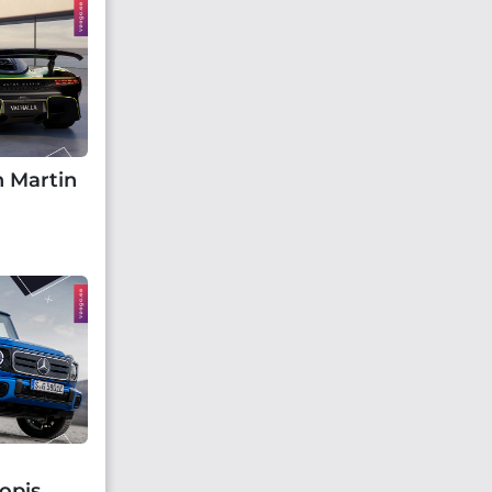
n Martin
opis