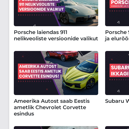
Porsche laiendas 911
Porsche 9
nelikveoliste versioonide valikut
ja elurõ
Ameerika Autost saab Eestis
Subaru W
ametlik Chevrolet Corvette
esindus