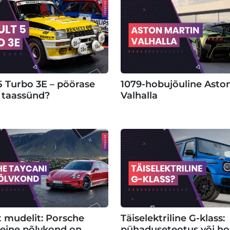
5 Turbo 3E – pöörase
1079-hobujõuline Asto
 taassünd?
Valhalla
 mudelit: Porsche
Täiselektriline G-klass:
teine põlvkond on
pühaduseteotus või ho