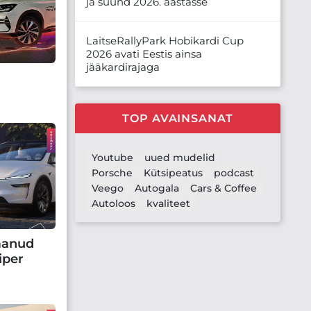
ja suund 2026. aastasse
LaitseRallyPark Hobikardi Cup
2026 avati Eestis ainsa
jääkardirajaga
TOP AVAINSANAT
Youtube
uued mudelid
Porsche
Kütsipeatus
podcast
Veego
Autogala
Cars & Coffee
Autoloos
kvaliteet
saanud
iper