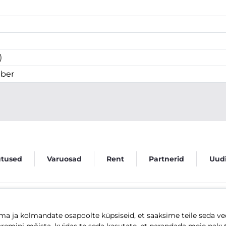
)
mber
utused
Varuosad
Rent
Partnerid
Uud
Kontakt
Üldtingimused
Privaatsussätted
KKK
Hinnakiri
 ja kolmandate osapoolte küpsiseid, et saaksime teile seda vee