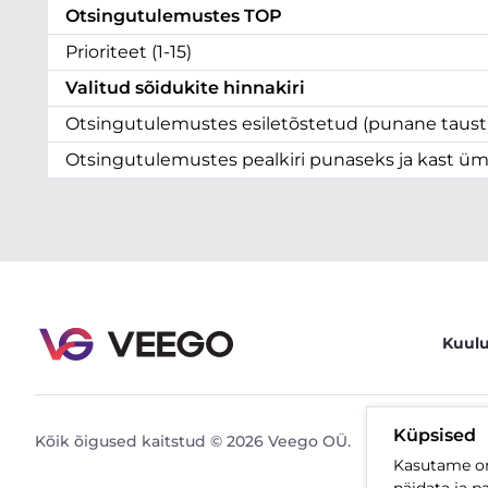
Otsingutulemustes TOP
Prioriteet (1-15)
Valitud sõidukite hinnakiri
Otsingutulemustes esiletõstetud (punane taust
Otsingutulemustes pealkiri punaseks ja kast ü
Kuul
Küpsised
Kõik õigused kaitstud © 2026 Veego OÜ.
Kasutame oma