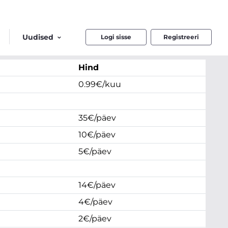
Uudised
Logi sisse
Registreeri
Hind
0.99€/kuu
35€/päev
10€/päev
5€/päev
14€/päev
4€/päev
2€/päev