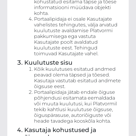
kohustatud esitama täpse ja tõese
informatsiooni müüdava objekti
kohta.
Portaalipidaja ei osale Kasutajate
vahelistes tehingutes, välja arvatud
kuulutuste avaldamise Platvormi
pakkumisega ega vastuta
Kasutajate poolt avaldatud
kuulutuste eest. Tehingud
toimuvad Kasutajate vahel.
Kuulutuste sisu
Kõik kuulutuses esitatud andmed
peavad olema täpsed ja tõesed.
Kasutaja vastutab esitatud andmete
õigsuse eest.
Portaalipidaja jätab endale õiguse
põhjendusi esitamata eemaldada
või muuta kuulutusi, kui Platvormil
tekib kahtlusi kuulutuse õigsuse,
õiguspärasuse, autoriõiguste või
heade tavadega kooskõla kohta.
Kasutaja kohustused ja