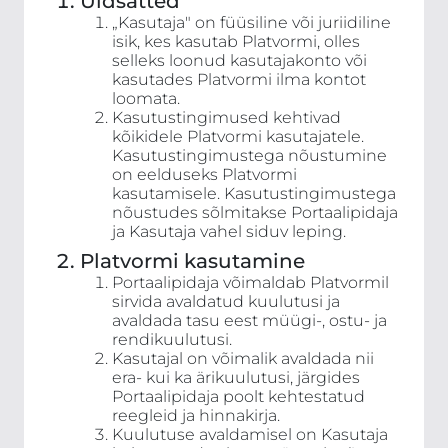
Üldsätted
„Kasutaja" on füüsiline või juriidiline
isik, kes kasutab Platvormi, olles
selleks loonud kasutajakonto või
kasutades Platvormi ilma kontot
loomata.
Kasutustingimused kehtivad
kõikidele Platvormi kasutajatele.
Kasutustingimustega nõustumine
on eelduseks Platvormi
kasutamisele. Kasutustingimustega
nõustudes sõlmitakse Portaalipidaja
ja Kasutaja vahel siduv leping.
Platvormi kasutamine
Portaalipidaja võimaldab Platvormil
sirvida avaldatud kuulutusi ja
avaldada tasu eest müügi-, ostu- ja
rendikuulutusi.
Kasutajal on võimalik avaldada nii
era- kui ka ärikuulutusi, järgides
Portaalipidaja poolt kehtestatud
reegleid ja hinnakirja.
Kuulutuse avaldamisel on Kasutaja