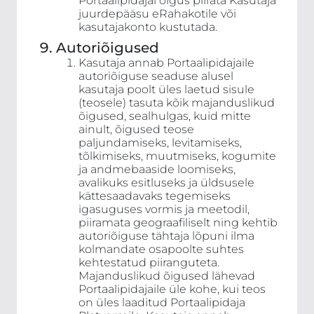
Portaalipidajal õigus piirata Kasutaja
juurdepääsu eRahakotile või
kasutajakonto kustutada.
Autoriõigused
Kasutaja annab Portaalipidajaile
autoriõiguse seaduse alusel
kasutaja poolt üles laetud sisule
(teosele) tasuta kõik majanduslikud
õigused, sealhulgas, kuid mitte
ainult, õigused teose
paljundamiseks, levitamiseks,
tõlkimiseks, muutmiseks, kogumite
ja andmebaaside loomiseks,
avalikuks esitluseks ja üldsusele
kättesaadavaks tegemiseks
igasuguses vormis ja meetodil,
piiramata geograafiliselt ning kehtib
autoriõiguse tähtaja lõpuni ilma
kolmandate osapoolte suhtes
kehtestatud piiranguteta.
Majanduslikud õigused lähevad
Portaalipidajaile üle kohe, kui teos
on üles laaditud Portaalipidaja