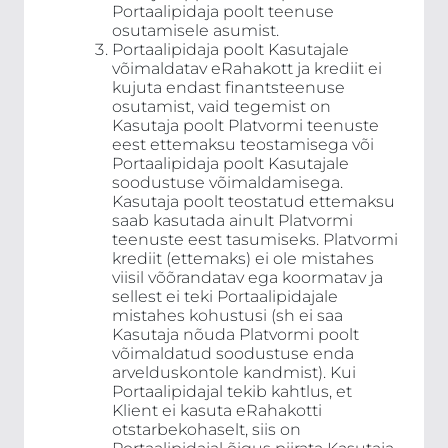
Portaalipidaja poolt teenuse
osutamisele asumist.
Portaalipidaja poolt Kasutajale
võimaldatav eRahakott ja krediit ei
kujuta endast finantsteenuse
osutamist, vaid tegemist on
Kasutaja poolt Platvormi teenuste
eest ettemaksu teostamisega või
Portaalipidaja poolt Kasutajale
soodustuse võimaldamisega.
Kasutaja poolt teostatud ettemaksu
saab kasutada ainult Platvormi
teenuste eest tasumiseks. Platvormi
krediit (ettemaks) ei ole mistahes
viisil võõrandatav ega koormatav ja
sellest ei teki Portaalipidajale
mistahes kohustusi (sh ei saa
Kasutaja nõuda Platvormi poolt
võimaldatud soodustuse enda
arvelduskontole kandmist). Kui
Portaalipidajal tekib kahtlus, et
Klient ei kasuta eRahakotti
otstarbekohaselt, siis on