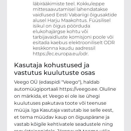
läbirääkimiste teel. Kokkuleppe
mittesaavutamisel lahendatakse
vaidlused Eesti Vabariigi õigusaktide
alusel Harju Maakohtus. Füüsilisel
isikul on õigus pöörduda
elukohajärgse kohtu või
tarbijavaidluste komisjoni poole või
esitada kaebus elektrooniliselt ODR
keskkonna kaudu aadressil
https://ec.europa.eu/odr.
Kasutaja kohustused ja
vastutus kuulutuste osas
Veego OÜ (edaspidi "Veego"), haldab
automüügiportaali https://veego.ee. Oluline
on märkida, et Veego ei ole ise ühegi
kuulutuses pakutava toote või teenuse
müüja. Iga Kasutaja vastutab ise selle eest,
et tema müüdav kaup on õiguspärane ja
vastab kõigile kehtivatele seadustele ning