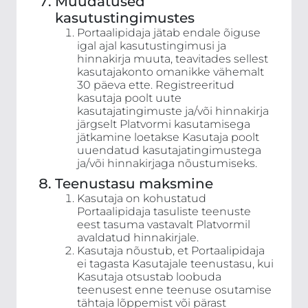
Muudatused
kasutustingimustes
Portaalipidaja jätab endale õiguse
igal ajal kasutustingimusi ja
hinnakirja muuta, teavitades sellest
kasutajakonto omanikke vähemalt
30 päeva ette. Registreeritud
kasutaja poolt uute
kasutajatingimuste ja/või hinnakirja
järgselt Platvormi kasutamisega
jätkamine loetakse Kasutaja poolt
uuendatud kasutajatingimustega
ja/või hinnakirjaga nõustumiseks.
Teenustasu maksmine
Kasutaja on kohustatud
Portaalipidaja tasuliste teenuste
eest tasuma vastavalt Platvormil
avaldatud hinnakirjale.
Kasutaja nõustub, et Portaalipidaja
ei tagasta Kasutajale teenustasu, kui
Kasutaja otsustab loobuda
teenusest enne teenuse osutamise
tähtaja lõppemist või pärast