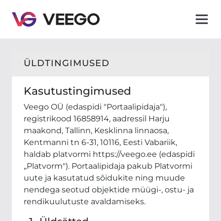
Veego - Tingimused – Tutvu meie kasutustingimuste
ÜLDTINGIMUSED
Kasutustingimused
Veego OÜ (edaspidi "Portaalipidaja"),
registrikood 16858914, aadressil Harju
maakond, Tallinn, Kesklinna linnaosa,
Kentmanni tn 6-31, 10116, Eesti Vabariik,
haldab platvormi https://veego.ee (edaspidi
„Platvorm"). Portaalipidaja pakub Platvormi
uute ja kasutatud sõidukite ning muude
nendega seotud objektide müügi-, ostu- ja
rendikuulutuste avaldamiseks.