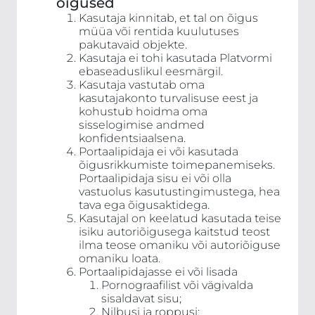
õigused
Kasutaja kinnitab, et tal on õigus
müüa või rentida kuulutuses
pakutavaid objekte.
Kasutaja ei tohi kasutada Platvormi
ebaseaduslikul eesmärgil.
Kasutaja vastutab oma
kasutajakonto turvalisuse eest ja
kohustub hoidma oma
sisselogimise andmed
konfidentsiaalsena.
Portaalipidaja ei või kasutada
õigusrikkumiste toimepanemiseks.
Portaalipidaja sisu ei või olla
vastuolus kasutustingimustega, hea
tava ega õigusaktidega.
Kasutajal on keelatud kasutada teise
isiku autoriõigusega kaitstud teost
ilma teose omaniku või autoriõiguse
omaniku loata.
Portaalipidajasse ei või lisada
Pornograafilist või vägivalda
sisaldavat sisu;
Nilbusi ja roppusi;