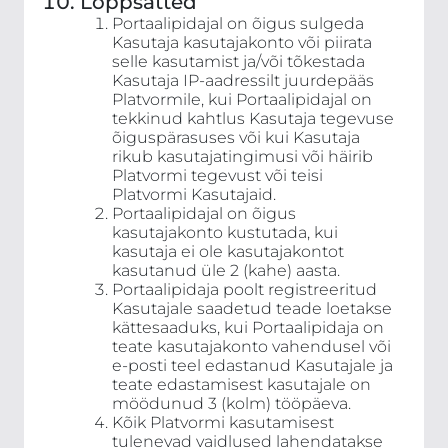
Lõppsätted
Portaalipidajal on õigus sulgeda
Kasutaja kasutajakonto või piirata
selle kasutamist ja/või tõkestada
Kasutaja IP-aadressilt juurdepääs
Platvormile, kui Portaalipidajal on
tekkinud kahtlus Kasutaja tegevuse
õiguspärasuses või kui Kasutaja
rikub kasutajatingimusi või häirib
Platvormi tegevust või teisi
Platvormi Kasutajaid.
Portaalipidajal on õigus
kasutajakonto kustutada, kui
kasutaja ei ole kasutajakontot
kasutanud üle 2 (kahe) aasta.
Portaalipidaja poolt registreeritud
Kasutajale saadetud teade loetakse
kättesaaduks, kui Portaalipidaja on
teate kasutajakonto vahendusel või
e-posti teel edastanud Kasutajale ja
teate edastamisest kasutajale on
möödunud 3 (kolm) tööpäeva.
Kõik Platvormi kasutamisest
tulenevad vaidlused lahendatakse