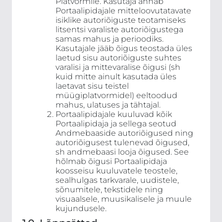
Platvormile. Kasutaja annab
Portaalipidajale mitteloovutatavate
isiklike autoriõiguste teotamiseks
litsentsi varaliste autoriõigustega
samas mahus ja perioodiks.
Kasutajale jääb õigus teostada üles
laetud sisu autoriõiguste suhtes
varalisi ja mittevaralise õigusi (sh
kuid mitte ainult kasutada üles
laetavat sisu teistel
müügiplatvormidel) eeltoodud
mahus, ulatuses ja tähtajal.
Portaalipidajale kuuluvad kõik
Portaalipidaja ja sellega seotud
Andmebaaside autoriõigused ning
autoriõigusest tulenevad õigused,
sh andmebaasi looja õigused. See
hõlmab õigusi Portaalipidaja
koosseisu kuuluvatele teostele,
sealhulgas tarkvarale, uudistele,
sõnumitele, tekstidele ning
visuaalsele, muusikalisele ja muule
kujundusele.