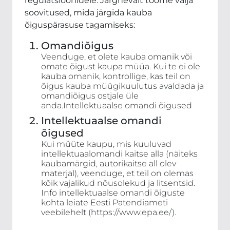
regulatsioonidele. Järgnevalt toome välja
soovitused, mida järgida kauba
õiguspärasuse tagamiseks:
Omandiõigus
Veenduge, et olete kauba omanik või
omate õigust kaupa müüa. Kui te ei ole
kauba omanik, kontrollige, kas teil on
õigus kauba müügikuulutus avaldada ja
omandiõigus ostjale üle
anda.Intellektuaalse omandi õigused
Intellektuaalse omandi
õigused
Kui müüte kaupu, mis kuuluvad
intellektuaalomandi kaitse alla (näiteks
kaubamärgid, autorikaitse all olev
materjal), veenduge, et teil on olemas
kõik vajalikud nõusolekud ja litsentsid.
Info intellektuaalse omandi õiguste
kohta leiate Eesti Patendiameti
veebilehelt (https://www.epa.ee/).