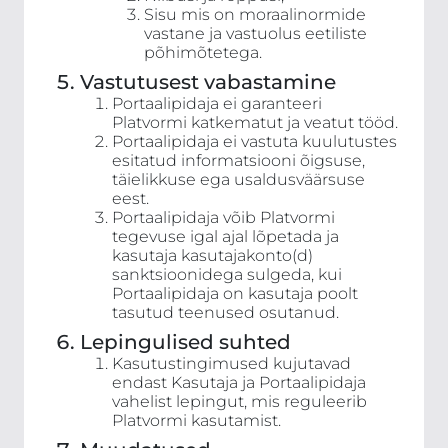
Sisu mis on moraalinormide
vastane ja vastuolus eetiliste
põhimõtetega.
Vastutusest vabastamine
Portaalipidaja ei garanteeri
Platvormi katkematut ja veatut tööd.
Portaalipidaja ei vastuta kuulutustes
esitatud informatsiooni õigsuse,
täielikkuse ega usaldusväärsuse
eest.
Portaalipidaja võib Platvormi
tegevuse igal ajal lõpetada ja
kasutaja kasutajakonto(d)
sanktsioonidega sulgeda, kui
Portaalipidaja on kasutaja poolt
tasutud teenused osutanud.
Lepingulised suhted
Kasutustingimused kujutavad
endast Kasutaja ja Portaalipidaja
vahelist lepingut, mis reguleerib
Platvormi kasutamist.