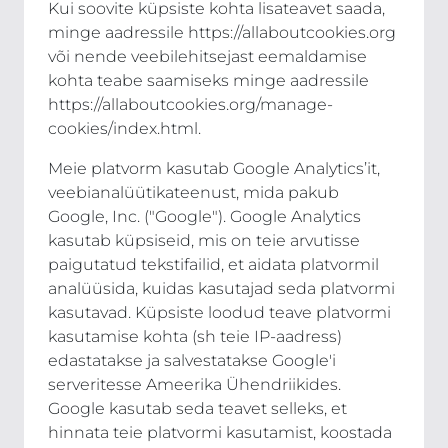
Kui soovite küpsiste kohta lisateavet saada,
minge aadressile https://allaboutcookies.org
või nende veebilehitsejast eemaldamise
kohta teabe saamiseks minge aadressile
https://allaboutcookies.org/manage-
cookies/index.html.
Meie platvorm kasutab Google Analytics’it,
veebianalüütikateenust, mida pakub
Google, Inc. ("Google"). Google Analytics
kasutab küpsiseid, mis on teie arvutisse
paigutatud tekstifailid, et aidata platvormil
analüüsida, kuidas kasutajad seda platvormi
kasutavad. Küpsiste loodud teave platvormi
kasutamise kohta (sh teie IP-aadress)
edastatakse ja salvestatakse Google'i
serveritesse Ameerika Ühendriikides.
Google kasutab seda teavet selleks, et
hinnata teie platvormi kasutamist, koostada