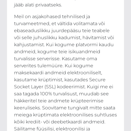
jääb alati privaatseks.
Meil on asjakohased tehnilised ja
turvameetmed, et vältida volitamata või
ebaseaduslikku juurdepääsu teie teabele
või selle juhuslikku kadumist, hävitamist või
kahjustamist. Kui kogume platvormi kaudu
andmeid, kogume teie isikuandmeid
turvalisse serverisse. Kasutame oma
serverites tulemüüre. Kui kogume
maksekaardi andmeid elektrooniliselt,
kasutame krüptimist, kasutades Secure
Socket Layer (SSL) kodeerimist. Kuigi me ei
saa tagada 100% turvalisust, muudab see
häkkeritel teie andmete krüpteerimise
keeruliseks. Soovitame tungivalt mitte saata
meiega krüptimata elektroonilises suhtluses
kõiki krediit- või deebetkaardi andmeid.
Säilitame füüsilisi, elektroonilisi ja