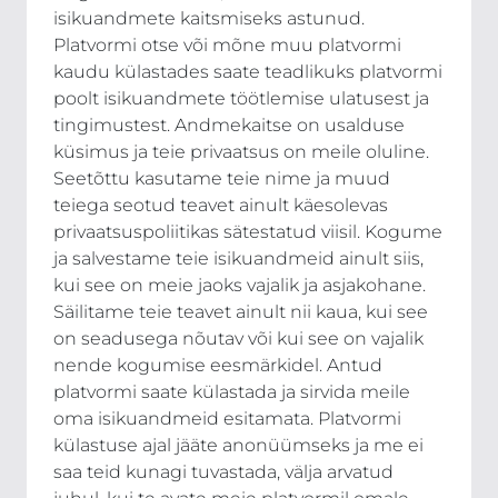
isikuandmete kaitsmiseks astunud.
Platvormi otse või mõne muu platvormi
kaudu külastades saate teadlikuks platvormi
poolt isikuandmete töötlemise ulatusest ja
tingimustest. Andmekaitse on usalduse
küsimus ja teie privaatsus on meile oluline.
Seetõttu kasutame teie nime ja muud
teiega seotud teavet ainult käesolevas
privaatsuspoliitikas sätestatud viisil. Kogume
ja salvestame teie isikuandmeid ainult siis,
kui see on meie jaoks vajalik ja asjakohane.
Säilitame teie teavet ainult nii kaua, kui see
on seadusega nõutav või kui see on vajalik
nende kogumise eesmärkidel. Antud
platvormi saate külastada ja sirvida meile
oma isikuandmeid esitamata. Platvormi
külastuse ajal jääte anonüümseks ja me ei
saa teid kunagi tuvastada, välja arvatud