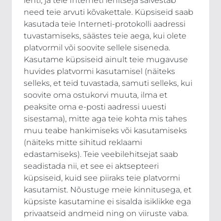
lehti, ja teie Interneti lehitseja salvestab
need teie arvuti kõvakettale. Küpsiseid saab
kasutada teie Interneti-protokolli aadressi
tuvastamiseks, säästes teie aega, kui olete
platvormil või soovite sellele siseneda.
Kasutame küpsiseid ainult teie mugavuse
huvides platvormi kasutamisel (näiteks
selleks, et teid tuvastada, samuti selleks, kui
soovite oma ostukorvi muuta, ilma et
peaksite oma e-posti aadressi uuesti
sisestama), mitte aga teie kohta mis tahes
muu teabe hankimiseks või kasutamiseks
(näiteks mitte sihitud reklaami
edastamiseks). Teie veebilehitsejat saab
seadistada nii, et see ei aktsepteeri
küpsiseid, kuid see piiraks teie platvormi
kasutamist. Nõustuge meie kinnitusega, et
küpsiste kasutamine ei sisalda isiklikke ega
privaatseid andmeid ning on viiruste vaba.