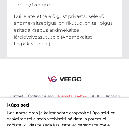
admin@veego.ee.
Kui leiate, et teie õigust privaatsusele või
andmekaitseõigusi on rikutud, on teil õigus
esitada kaebus andmekaitse
järelevalveasutusele (Andmekaitse
Inspektsioonile).
Kontakt
Üldtingimused
Privaatsussätted
KKK
Hinnakiri
Küpsised
Kasutame oma ja kolmandate osapoolte küpsiseid, et
ET
saaksime teile seda veebisaiti näidata ja paremini
mõista, kuidas te seda kasutate, et parandada meie