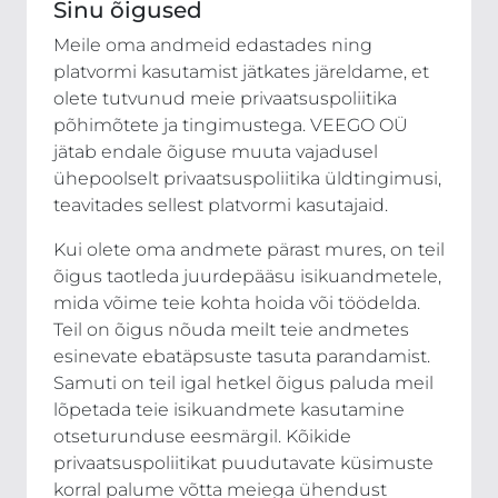
Sinu õigused
Meile oma andmeid edastades ning
platvormi kasutamist jätkates järeldame, et
olete tutvunud meie privaatsuspoliitika
põhimõtete ja tingimustega. VEEGO OÜ
jätab endale õiguse muuta vajadusel
ühepoolselt privaatsuspoliitika üldtingimusi,
teavitades sellest platvormi kasutajaid.
Kui olete oma andmete pärast mures, on teil
õigus taotleda juurdepääsu isikuandmetele,
mida võime teie kohta hoida või töödelda.
Teil on õigus nõuda meilt teie andmetes
esinevate ebatäpsuste tasuta parandamist.
Samuti on teil igal hetkel õigus paluda meil
lõpetada teie isikuandmete kasutamine
otseturunduse eesmärgil. Kõikide
privaatsuspoliitikat puudutavate küsimuste
korral palume võtta meiega ühendust