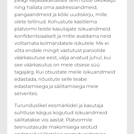
peagi väljasaadetavate tellimuste üksikasju
ning hallata oma aadressiandmeid,
pangaandmeid ja kõiki uudiskirju, mille
olete tellinud. Kohustute käsitlema
platvormi teiste kasutajate isikuandmeid
konfidentsiaalselt ja mitte avaldama neid
volitamata kolmandatele isikutele. Me ei
võta endale mingit vastutust paroolide
väärkasutuse eest, välja arvatud juhul, kui
see väärkasutus on meie otsese süü
tagajärg. Kui otsustate meile isikuandmeid
edastada, nõustute selle teabe
edastamisega ja säilitamisega meie
serverites.
Turunduslikel eesmärkidel ja kasutaja
suhtluse käigus kogutud isikuandmeid
säilitatakse viis aastat. Platvormile
teenustasude maksmisega seotud