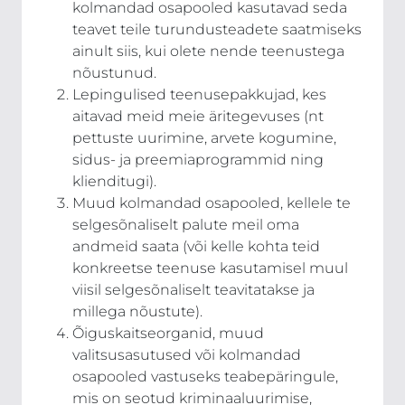
kolmandad osapooled kasutavad seda
teavet teile turundusteadete saatmiseks
ainult siis, kui olete nende teenustega
nõustunud.
Lepingulised teenusepakkujad, kes
aitavad meid meie äritegevuses (nt
pettuste uurimine, arvete kogumine,
sidus- ja preemiaprogrammid ning
klienditugi).
Muud kolmandad osapooled, kellele te
selgesõnaliselt palute meil oma
andmeid saata (või kelle kohta teid
konkreetse teenuse kasutamisel muul
viisil selgesõnaliselt teavitatakse ja
millega nõustute).
Õiguskaitseorganid, muud
valitsusasutused või kolmandad
osapooled vastuseks teabepäringule,
mis on seotud kriminaaluurimise,