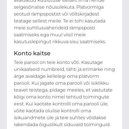
avaldatud kuulutuse väliselt ilma nende
selgesõnalise nõusolekuta. Platvormiga
seotud rämpspostist või võltskirjadest
teatage sellest meile. Te ei tohi kasutada
meie suhtlusvahendeid rämpsposti
saatmiseks ega muul viisil meie
kasutuslepingut rikkuva sisu saatmiseks.
Konto kaitse
Teie parool on teie konto võti. Kasutage
unikaalseid numbreid, tähti ja erimärke ning
ärge avaldage kellelegi oma platvorm
parooli. Kui jagate oma parooli või isiklikku
teavet teistega, pidage meeles, et vastutate
kõigi oma konto nimel tehtud toimingute
eest. Kui kaotate kontrolli oma parooli üle,
võite kaotada olulise kontrolli oma
isikuandmete üle ja teie suhtes võidakse
rakendada õiguslikult siduvaid toiminguid.