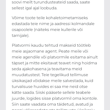
soovi meilt turundusteateid saada, saate
sellest igal ajal loobuda.
Võime toote teile kohaletoimetamiseks
edastada teie nime ja aadressi kolmandale
osapoolele (näiteks meie kullerile või
tarnijale).
Platvormi kaudu tehtud makseid töötleb
meie asjaomane agent. Peate meile või
meie agendile või platvormile esitama ainult
täpset ja mitte eksitavat teavet ning hoidma
seda ajakohasena ja teavitama meid
muudatustest. Teie tegelikud tellimuse
üksikasjad võidakse meile salvestada, kuid
turvalisuse huvides ei saa me neid otse
kätte saada. Siiski pääsete sellele teabele
juurde, logides sisse platvormil oma kontole.
Siin saate vaadata oma täidetud, avatud ja