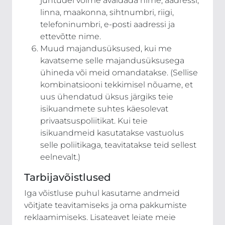
juhtudel võime avaldada nime, aadressi,
linna, maakonna, sihtnumbri, riigi,
telefoninumbri, e-posti aadressi ja
ettevõtte nime.
Muud majandusüksused, kui me
kavatseme selle majandusüksusega
ühineda või meid omandatakse. (Sellise
kombinatsiooni tekkimisel nõuame, et
uus ühendatud üksus järgiks teie
isikuandmete suhtes käesolevat
privaatsuspoliitikat. Kui teie
isikuandmeid kasutatakse vastuolus
selle poliitikaga, teavitatakse teid sellest
eelnevalt.)
Tarbijavõistlused
Iga võistluse puhul kasutame andmeid
võitjate teavitamiseks ja oma pakkumiste
reklaamimiseks. Lisateavet leiate meie