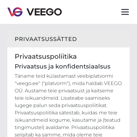
Veego - Privaatsustingimused – Teave andmete kaitse
PRIVAATSUSSÄTTED
Privaatsuspoliitika
Privaatsus ja konfidentsiaalsus
Täname teid külastamast veebiplatvormi
"veego.ee" ("platvorm"), mida haldab VEEGO
OÜ. Austame teie privaatsust ja kaitseme
teie isikuandmeid. Lisateabe saamiseks
lugege palun seda privaatsuspoliitikat.
Privaatsuspoliitika sätestab, kuidas me teie
isikuandmeid kogume, kasutame ja (teatud
tingimustel) avaldame. Privaatsuspoliitika
selgitab ka samme, mida oleme teie