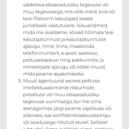
väidetava ebaseadusliku tegevuse või
muu tegevusega, mis võib meid, teid või
teisi Platvorm kasutajaid seada
juriidilisele vastutusele. Isikuandmed,
mida me avaldame, võivad hõlmata teie
kasutajatunnust ja kasutajatunnuste
ajalugu, nime, linna, maakonda,
telefoninumbrit, e-posti aadressi,
pettusekaebusi ning pakkumiste ja
nimekirjade ajalugu või kõike muud,
mida peame asjakohaseks.
Muud agentuurid seoses pettuse,
intellektuaalomandi rikkumiste,
piraatluse või muu ebaseadusliku
tegevuse uurimisega, kui me oma
äranägemise järgi peame vajalikuks või
sobivaks, kas konfidentsiaalsuslepingu
või seadusega nõutud alusel. Sellistel