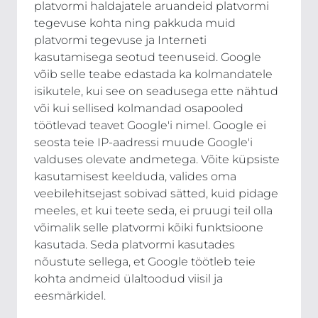
platvormi haldajatele aruandeid platvormi
tegevuse kohta ning pakkuda muid
platvormi tegevuse ja Interneti
kasutamisega seotud teenuseid. Google
võib selle teabe edastada ka kolmandatele
isikutele, kui see on seadusega ette nähtud
või kui sellised kolmandad osapooled
töötlevad teavet Google'i nimel. Google ei
seosta teie IP-aadressi muude Google'i
valduses olevate andmetega. Võite küpsiste
kasutamisest keelduda, valides oma
veebilehitsejast sobivad sätted, kuid pidage
meeles, et kui teete seda, ei pruugi teil olla
võimalik selle platvormi kõiki funktsioone
kasutada. Seda platvormi kasutades
nõustute sellega, et Google töötleb teie
kohta andmeid ülaltoodud viisil ja
eesmärkidel.