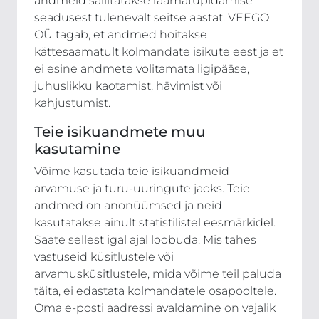
andmeid säilitatakse raamatupidamise
seadusest tulenevalt seitse aastat. VEEGO
OÜ tagab, et andmed hoitakse
kättesaamatult kolmandate isikute eest ja et
ei esine andmete volitamata ligipääse,
juhuslikku kaotamist, hävimist või
kahjustumist.
Teie isikuandmete muu
kasutamine
Võime kasutada teie isikuandmeid
arvamuse ja turu-uuringute jaoks. Teie
andmed on anonüümsed ja neid
kasutatakse ainult statistilistel eesmärkidel.
Saate sellest igal ajal loobuda. Mis tahes
vastuseid küsitlustele või
arvamusküsitlustele, mida võime teil paluda
täita, ei edastata kolmandatele osapooltele.
Oma e-posti aadressi avaldamine on vajalik