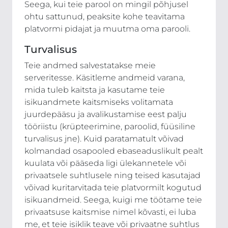
Seega, kui teie parool on mingil põhjusel
ohtu sattunud, peaksite kohe teavitama
platvormi pidajat ja muutma oma parooli.
Turvalisus
Teie andmed salvestatakse meie
serveritesse. Käsitleme andmeid varana,
mida tuleb kaitsta ja kasutame teie
isikuandmete kaitsmiseks volitamata
juurdepääsu ja avalikustamise eest palju
tööriistu (krüpteerimine, paroolid, füüsiline
turvalisus jne). Kuid paratamatult võivad
kolmandad osapooled ebaseaduslikult pealt
kuulata või pääseda ligi ülekannetele või
privaatsele suhtlusele ning teised kasutajad
võivad kuritarvitada teie platvormilt kogutud
isikuandmeid. Seega, kuigi me töötame teie
privaatsuse kaitsmise nimel kõvasti, ei luba
me, et teie isiklik teave või privaatne suhtlus