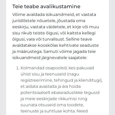
Teie teabe avalikustamine
Võime avaldada isikuandmeid, et vastata
juriidilistele nõuetele, jõustada oma
eeskirju, vastata väidetele, et kirje või muu
sisu rikub teiste õigusi, või kaitsta kellegi
õigusi, vara või turvalisust. Selline teave
avaldatakse kooskõlas kehtivate seaduste
ja määrustega. Samuti võime jagada teie
isikuandmeid järgnevatele saajatele:
Kolmandad osapooled, kes pakuvad
ühist sisu ja teenuseid (nagu
registreerimine, tehingud ja klienditugi),
et aidata avastada ja ära hoida
potentsiaalselt ebaseaduslikke tegusid
ja meie eeskirjade rikkumisi ning
suunata otsuseid oma toodete,
teenuste ja suhtluse kohta. Need