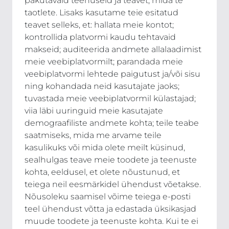
pakutavaid teenuseid ja teavet, mida te
taotlete. Lisaks kasutame teie esitatud
teavet selleks, et: hallata meie kontot;
kontrollida platvormi kaudu tehtavaid
makseid; auditeerida andmete allalaadimist
meie veebiplatvormilt; parandada meie
veebiplatvormi lehtede paigutust ja/või sisu
ning kohandada neid kasutajate jaoks;
tuvastada meie veebiplatvormil külastajad;
viia läbi uuringuid meie kasutajate
demograafiliste andmete kohta; teile teabe
saatmiseks, mida me arvame teile
kasulikuks või mida olete meilt küsinud,
sealhulgas teave meie toodete ja teenuste
kohta, eeldusel, et olete nõustunud, et
teiega neil eesmärkidel ühendust võetakse.
Nõusoleku saamisel võime teiega e-posti
teel ühendust võtta ja edastada üksikasjad
muude toodete ja teenuste kohta. Kui te ei