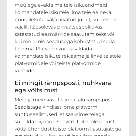
müü ega avalda me teie isikuandmeid
kolmandatele isikutele ilma teie eelneva
nõusolekuta, välja arvatud juhul, kui see on
vajalik käesolevas privaatsuspoliitikas
sätestatud eesmärkide saavutamiseks või
kui me ei ole seadusega kohustatud seda
tegema. Platvorm võib sisaldada
kolmandate isikute reklaame ja linke teistele
platvormidele või teiste platvormide
raamidele.
Ei mingit rämpsposti, nuhkvara
ega võltsimist
Meie ja meie kasutajad ei talu rämpsposti.
Seadistage kindlasti oma platvorm
suhtluseelistused, et saaksime teiega
suhelda nii, nagu soovite. Teil ei ole õigust
võtta ühendust teiste platvorm kasutajatega