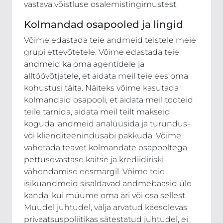
vastava võistluse osalemistingimustest.
Kolmandad osapooled ja lingid
Võime edastada teie andmeid teistele meie
grupi ettevõtetele. Võime edastada teie
andmeid ka oma agentidele ja
alltöövõtjatele, et aidata meil teie ees oma
kohustusi täita. Näiteks võime kasutada
kolmandaid osapooli, et aidata meil tooteid
teile tarnida, aidata meil teilt makseid
koguda, andmeid analüüsida ja turundus-
või klienditeenindusabi pakkuda. Võime
vahetada teavet kolmandate osapooltega
pettusevastase kaitse ja krediidiriski
vähendamise eesmärgil. Võime teie
isikuandmeid sisaldavad andmebaasid üle
kanda, kui müüme oma äri või osa sellest.
Muudel juhtudel, välja arvatud käesolevas
privaatsuspoliitikas sätestatud juhtudel, ei