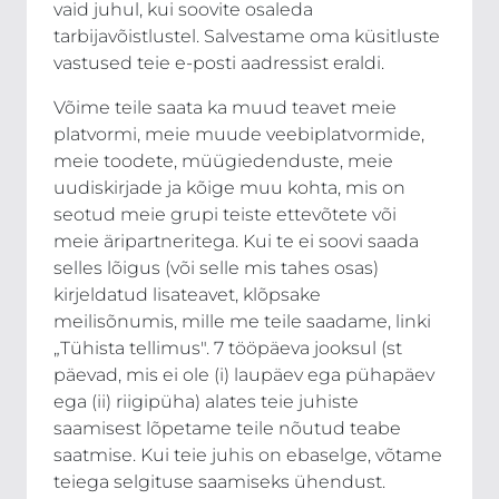
vaid juhul, kui soovite osaleda
tarbijavõistlustel. Salvestame oma küsitluste
vastused teie e-posti aadressist eraldi.
Võime teile saata ka muud teavet meie
platvormi, meie muude veebiplatvormide,
meie toodete, müügiedenduste, meie
uudiskirjade ja kõige muu kohta, mis on
seotud meie grupi teiste ettevõtete või
meie äripartneritega. Kui te ei soovi saada
selles lõigus (või selle mis tahes osas)
kirjeldatud lisateavet, klõpsake
meilisõnumis, mille me teile saadame, linki
„Tühista tellimus". 7 tööpäeva jooksul (st
päevad, mis ei ole (i) laupäev ega pühapäev
ega (ii) riigipüha) alates teie juhiste
saamisest lõpetame teile nõutud teabe
saatmise. Kui teie juhis on ebaselge, võtame
teiega selgituse saamiseks ühendust.