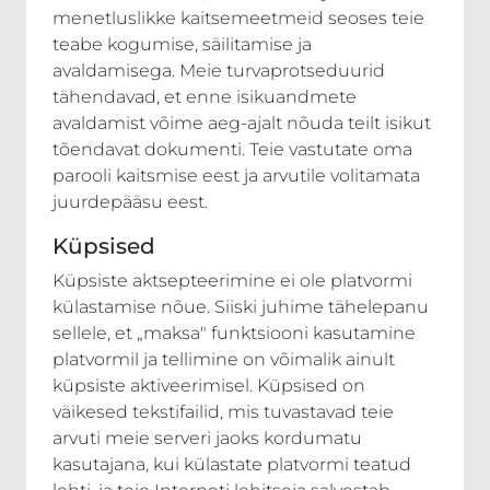
menetluslikke kaitsemeetmeid seoses teie
teabe kogumise, säilitamise ja
avaldamisega. Meie turvaprotseduurid
tähendavad, et enne isikuandmete
avaldamist võime aeg-ajalt nõuda teilt isikut
tõendavat dokumenti. Teie vastutate oma
parooli kaitsmise eest ja arvutile volitamata
juurdepääsu eest.
Küpsised
Küpsiste aktsepteerimine ei ole platvormi
külastamise nõue. Siiski juhime tähelepanu
sellele, et „maksa" funktsiooni kasutamine
platvormil ja tellimine on võimalik ainult
küpsiste aktiveerimisel. Küpsised on
väikesed tekstifailid, mis tuvastavad teie
arvuti meie serveri jaoks kordumatu
kasutajana, kui külastate platvormi teatud