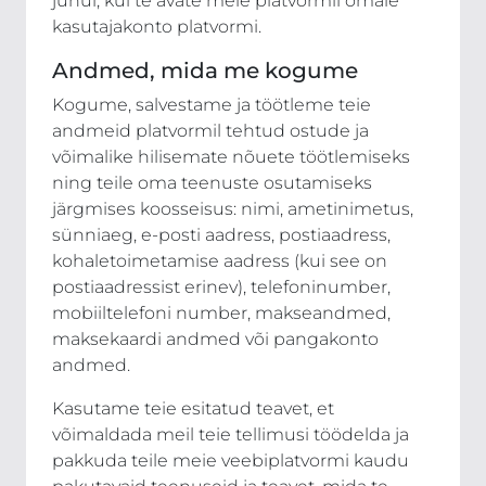
juhul, kui te avate meie platvormil omale
kasutajakonto platvormi.
Andmed, mida me kogume
Kogume, salvestame ja töötleme teie
andmeid platvormil tehtud ostude ja
võimalike hilisemate nõuete töötlemiseks
ning teile oma teenuste osutamiseks
järgmises koosseisus: nimi, ametinimetus,
sünniaeg, e-posti aadress, postiaadress,
kohaletoimetamise aadress (kui see on
postiaadressist erinev), telefoninumber,
mobiiltelefoni number, makseandmed,
maksekaardi andmed või pangakonto
andmed.
Kasutame teie esitatud teavet, et
võimaldada meil teie tellimusi töödelda ja
pakkuda teile meie veebiplatvormi kaudu