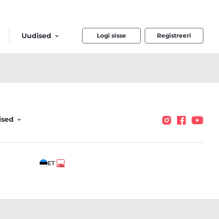
Uudised
Logi sisse
Registreeri
ised
ET