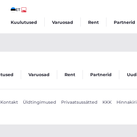
ET
Kuulutused
Varuosad
Rent
Partnerid
utused
Varuosad
Rent
Partnerid
Uud
Kontakt
Üldtingimused
Privaatsussätted
KKK
Hinnakiri