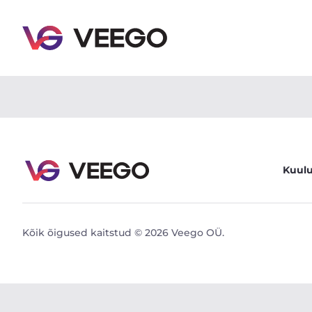
Audi TT 3.2 184kW - Veego
Kuul
Kõik õigused kaitstud © 2026 Veego OÜ.