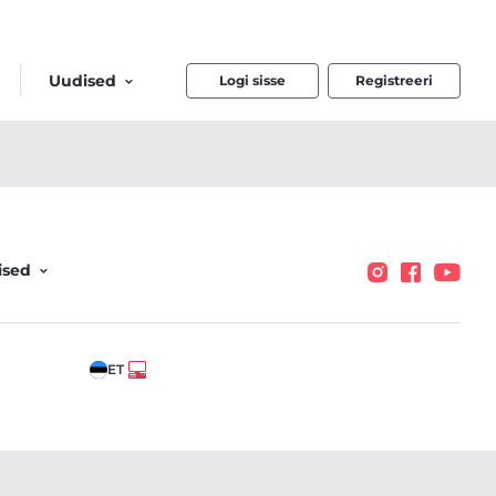
Uudised
Logi sisse
Registreeri
ised
ET