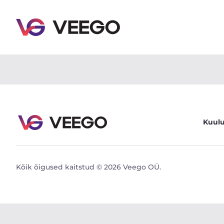
BMW 225XE IPERFORMANCE 1.5 100kW - Veego
Kuul
Kõik õigused kaitstud © 2026 Veego OÜ.