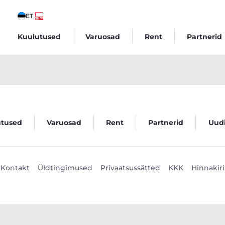
ET
Kuulutused
Varuosad
Rent
Partnerid
utused
Varuosad
Rent
Partnerid
Uud
Kontakt
Üldtingimused
Privaatsussätted
KKK
Hinnakiri