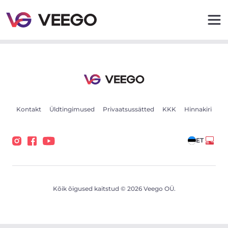
BMW 318 2.0 105kW - Veego
Kontakt
Üldtingimused
Privaatsussätted
KKK
Hinnakiri
ET
Kõik õigused kaitstud © 2026 Veego OÜ.