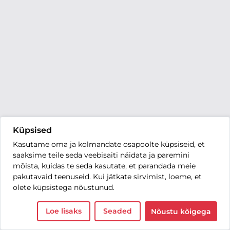
Küpsised
Kasutame oma ja kolmandate osapoolte küpsiseid, et
saaksime teile seda veebisaiti näidata ja paremini
mõista, kuidas te seda kasutate, et parandada meie
pakutavaid teenuseid. Kui jätkate sirvimist, loeme, et
olete küpsistega nõustunud.
Loe lisaks
Seaded
Nõustu kõigega