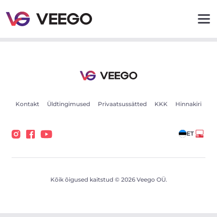
Toyota Auris Touring Sports 1.6 97kW - Veego
Kontakt
Üldtingimused
Privaatsussätted
KKK
Hinnakiri
ET
Kõik õigused kaitstud © 2026 Veego OÜ.