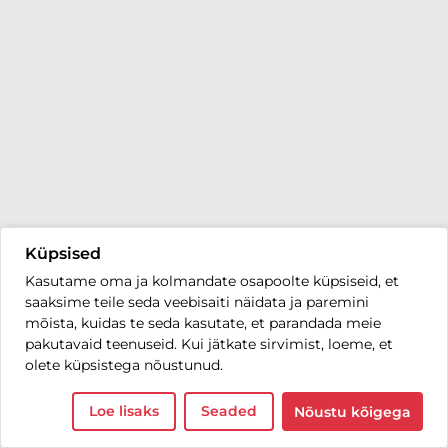
Küpsised
Kasutame oma ja kolmandate osapoolte küpsiseid, et
saaksime teile seda veebisaiti näidata ja paremini
mõista, kuidas te seda kasutate, et parandada meie
pakutavaid teenuseid. Kui jätkate sirvimist, loeme, et
olete küpsistega nõustunud.
Loe lisaks
Seaded
Nõustu kõigega