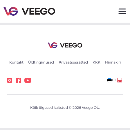
BMW 325 3.0 145kW - Veego
Kontakt
Üldtingimused
Privaatsussätted
KKK
Hinnakiri
ET
Kõik õigused kaitstud © 2026 Veego OÜ.