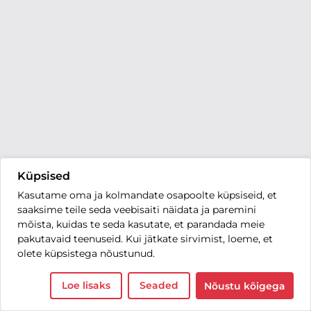
Küpsised
Kasutame oma ja kolmandate osapoolte küpsiseid, et
saaksime teile seda veebisaiti näidata ja paremini
mõista, kuidas te seda kasutate, et parandada meie
pakutavaid teenuseid. Kui jätkate sirvimist, loeme, et
olete küpsistega nõustunud.
Loe lisaks
Seaded
Nõustu kõigega