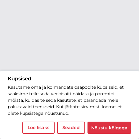
Küpsised
Kasutame oma ja kolmandate osapoolte küpsiseid, et
saaksime teile seda veebisaiti näidata ja paremini
mõista, kuidas te seda kasutate, et parandada meie
pakutavaid teenuseid. Kui jätkate sirvimist, loeme, et
olete küpsistega nõustunud.
Loe lisaks
Seaded
Nõustu kõigega