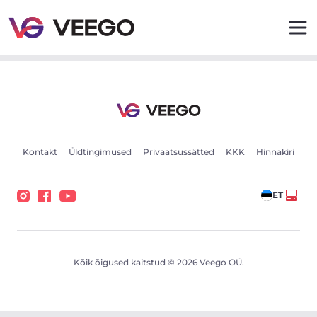
BMW X5 XDRIVE 40D 3.0 230kW - Veego
Kontakt
Üldtingimused
Privaatsussätted
KKK
Hinnakiri
ET
Kõik õigused kaitstud © 2026 Veego OÜ.