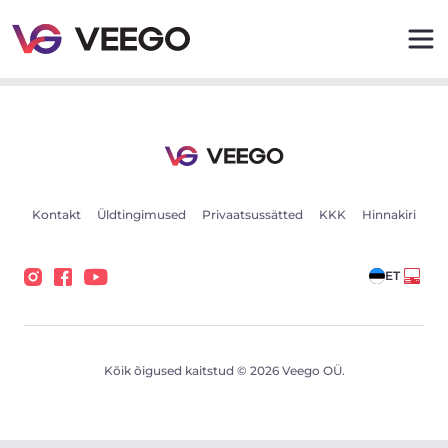
Ford Transit 2.2 114kW - Veego
Kontakt
Üldtingimused
Privaatsussätted
KKK
Hinnakiri
ET
Kõik õigused kaitstud © 2026 Veego OÜ.