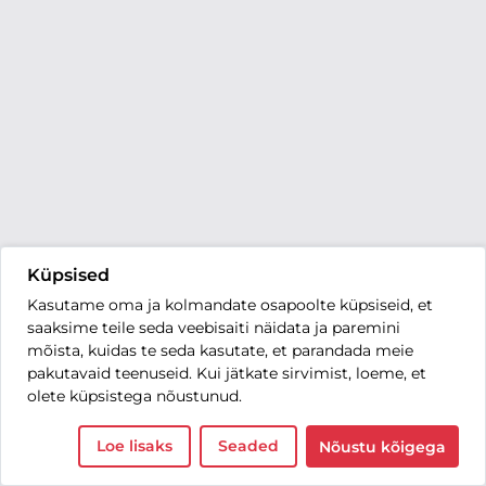
Küpsised
Kasutame oma ja kolmandate osapoolte küpsiseid, et
saaksime teile seda veebisaiti näidata ja paremini
mõista, kuidas te seda kasutate, et parandada meie
pakutavaid teenuseid. Kui jätkate sirvimist, loeme, et
olete küpsistega nõustunud.
Loe lisaks
Seaded
Nõustu kõigega