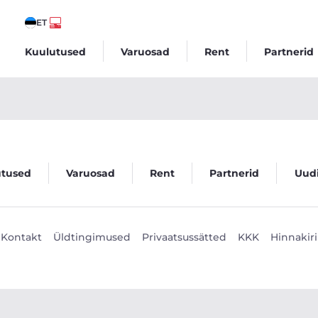
ET
Kuulutused
Varuosad
Rent
Partnerid
utused
Varuosad
Rent
Partnerid
Uud
Kontakt
Üldtingimused
Privaatsussätted
KKK
Hinnakiri