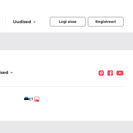
Uudised
Logi sisse
Registreeri
ised
ET