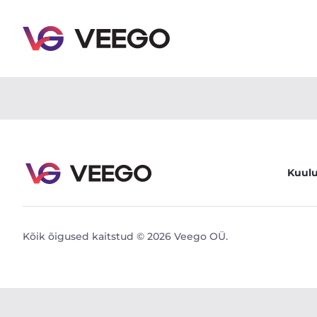
Ford Transit Jumbo L4H3 2.2 92kW - Veego
Kuul
Kõik õigused kaitstud © 2026 Veego OÜ.