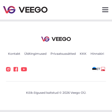
MAN TGX 427kW - Veego
Kontakt
Üldtingimused
Privaatsussätted
KKK
Hinnakiri
ET
Kõik õigused kaitstud © 2026 Veego OÜ.