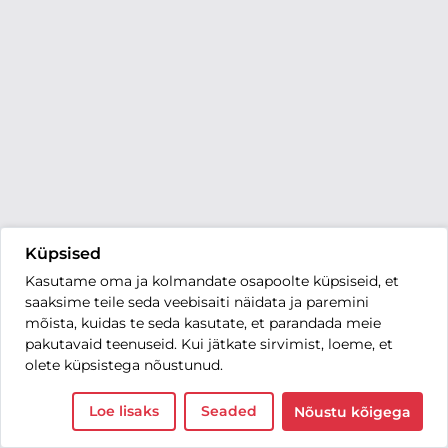
Küpsised
Kasutame oma ja kolmandate osapoolte küpsiseid, et
saaksime teile seda veebisaiti näidata ja paremini
mõista, kuidas te seda kasutate, et parandada meie
pakutavaid teenuseid. Kui jätkate sirvimist, loeme, et
olete küpsistega nõustunud.
Loe lisaks
Seaded
Nõustu kõigega