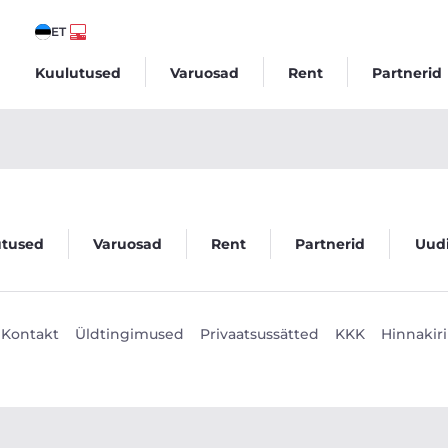
ET
Kuulutused
Varuosad
Rent
Partnerid
utused
Varuosad
Rent
Partnerid
Uud
Kontakt
Üldtingimused
Privaatsussätted
KKK
Hinnakiri