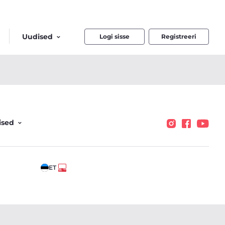
Uudised
Logi sisse
Registreeri
ised
ET