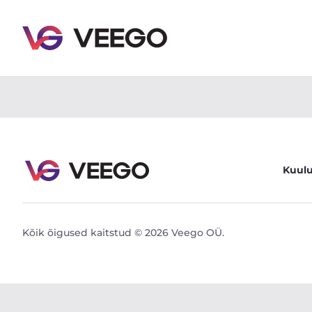
BMW 850IA 5.0 220kW - Veego
Kuul
Kõik õigused kaitstud © 2026 Veego OÜ.