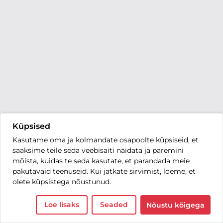
Küpsised
Kasutame oma ja kolmandate osapoolte küpsiseid, et
saaksime teile seda veebisaiti näidata ja paremini
mõista, kuidas te seda kasutate, et parandada meie
pakutavaid teenuseid. Kui jätkate sirvimist, loeme, et
olete küpsistega nõustunud.
Loe lisaks
Seaded
Nõustu kõigega