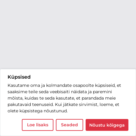
Küpsised
Kasutame oma ja kolmandate osapoolte küpsiseid, et
saaksime teile seda veebisaiti näidata ja paremini
mõista, kuidas te seda kasutate, et parandada meie
pakutavaid teenuseid. Kui jätkate sirvimist, loeme, et
olete küpsistega nõustunud.
Loe lisaks
Seaded
Nõustu kõigega