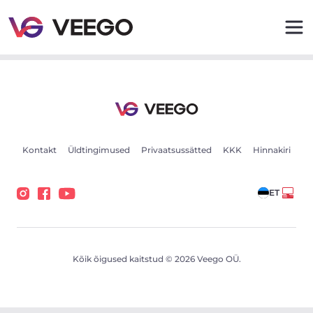
Toyota Highlander 2.5 140kW - Veego
Kontakt
Üldtingimused
Privaatsussätted
KKK
Hinnakiri
ET
Kõik õigused kaitstud © 2026 Veego OÜ.