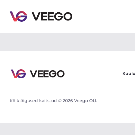
BMW 320 E91 2.0 110kW - Veego
Kuul
Kõik õigused kaitstud © 2026 Veego OÜ.