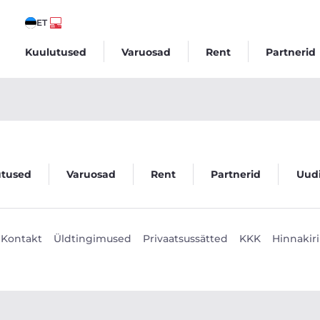
ET
Kuulutused
Varuosad
Rent
Partnerid
utused
Varuosad
Rent
Partnerid
Uud
Kontakt
Üldtingimused
Privaatsussätted
KKK
Hinnakiri