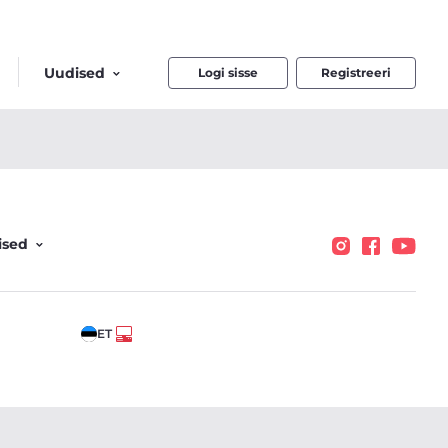
Uudised
Logi sisse
Registreeri
ised
ET