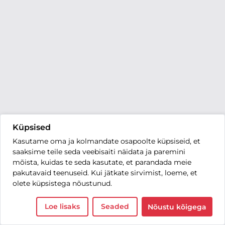
Küpsised
Kasutame oma ja kolmandate osapoolte küpsiseid, et
saaksime teile seda veebisaiti näidata ja paremini
mõista, kuidas te seda kasutate, et parandada meie
pakutavaid teenuseid. Kui jätkate sirvimist, loeme, et
olete küpsistega nõustunud.
Loe lisaks
Seaded
Nõustu kõigega