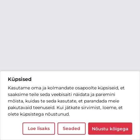
Küpsised
Kasutame oma ja kolmandate osapoolte küpsiseid, et
saaksime teile seda veebisaiti näidata ja paremini
mõista, kuidas te seda kasutate, et parandada meie
pakutavaid teenuseid. Kui jätkate sirvimist, loeme, et
olete küpsistega nõustunud.
Loe lisaks
Seaded
Nõustu kõigega