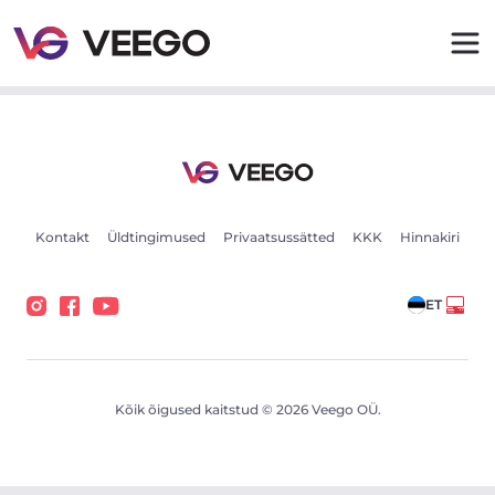
Maserati Levante 3.8 390kW - Veego
Kontakt
Üldtingimused
Privaatsussätted
KKK
Hinnakiri
ET
Kõik õigused kaitstud © 2026 Veego OÜ.