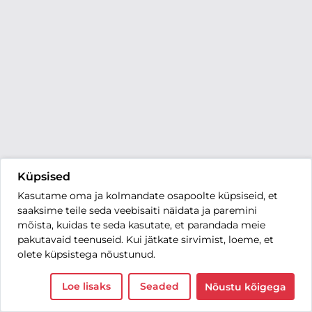
Küpsised
Kasutame oma ja kolmandate osapoolte küpsiseid, et
saaksime teile seda veebisaiti näidata ja paremini
mõista, kuidas te seda kasutate, et parandada meie
pakutavaid teenuseid. Kui jätkate sirvimist, loeme, et
olete küpsistega nõustunud.
Loe lisaks
Seaded
Nõustu kõigega