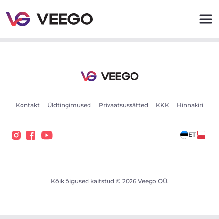
BMW X5 M-Sport Mildhybrid 219kW - Veego
Kontakt
Üldtingimused
Privaatsussätted
KKK
Hinnakiri
ET
Kõik õigused kaitstud © 2026 Veego OÜ.