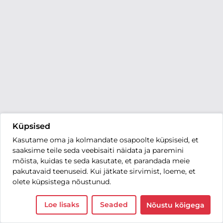
Küpsised
Kasutame oma ja kolmandate osapoolte küpsiseid, et
saaksime teile seda veebisaiti näidata ja paremini
mõista, kuidas te seda kasutate, et parandada meie
pakutavaid teenuseid. Kui jätkate sirvimist, loeme, et
olete küpsistega nõustunud.
Loe lisaks
Seaded
Nõustu kõigega