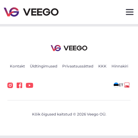
BMW 320 M-Pakett 2.0 140kW - Veego
Kontakt
Üldtingimused
Privaatsussätted
KKK
Hinnakiri
ET
Kõik õigused kaitstud © 2026 Veego OÜ.