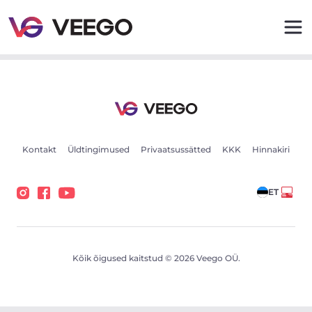
Volvo XC90 AWD Inscription Intelli PRO Xenium Wntr Fu
Kontakt
Üldtingimused
Privaatsussätted
KKK
Hinnakiri
ET
Kõik õigused kaitstud © 2026 Veego OÜ.