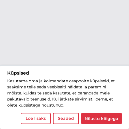
Küpsised
Kasutame oma ja kolmandate osapoolte küpsiseid, et
saaksime teile seda veebisaiti näidata ja paremini
mõista, kuidas te seda kasutate, et parandada meie
pakutavaid teenuseid. Kui jätkate sirvimist, loeme, et
olete küpsistega nõustunud.
Loe lisaks
Seaded
Nõustu kõigega