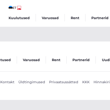
ET
Kuulutused
Varuosad
Rent
Partnerid
utused
Varuosad
Rent
Partnerid
Uud
Kontakt
Üldtingimused
Privaatsussätted
KKK
Hinnakiri