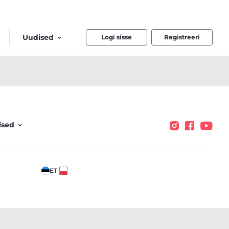
Uudised
Logi sisse
Registreeri
ised
ET