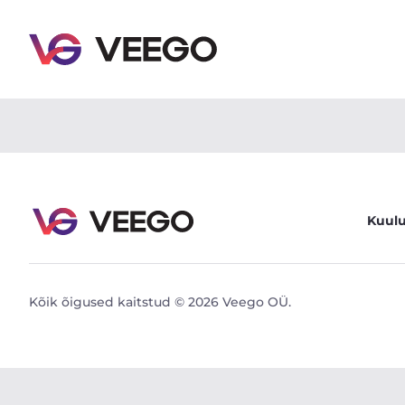
Ford S-MAX 140kW - Veego
Kuul
Kõik õigused kaitstud © 2026 Veego OÜ.