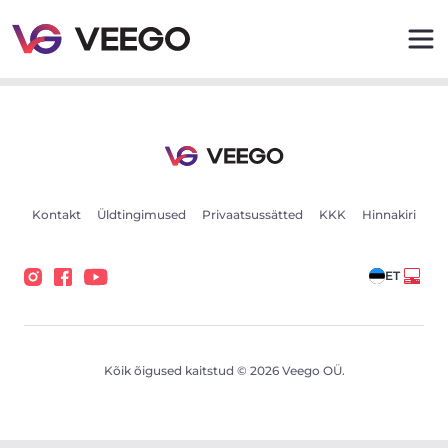
BMW 3 series E36 kupee R5 Turbo - B5244T3 2.4 230kW
Kontakt
Üldtingimused
Privaatsussätted
KKK
Hinnakiri
ET
Kõik õigused kaitstud © 2026 Veego OÜ.