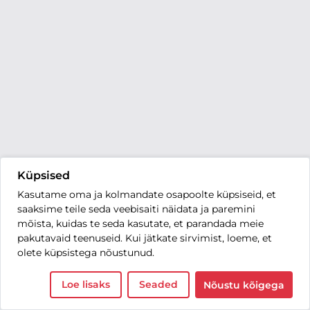
Küpsised
Kasutame oma ja kolmandate osapoolte küpsiseid, et
saaksime teile seda veebisaiti näidata ja paremini
mõista, kuidas te seda kasutate, et parandada meie
pakutavaid teenuseid. Kui jätkate sirvimist, loeme, et
olete küpsistega nõustunud.
Loe lisaks
Seaded
Nõustu kõigega