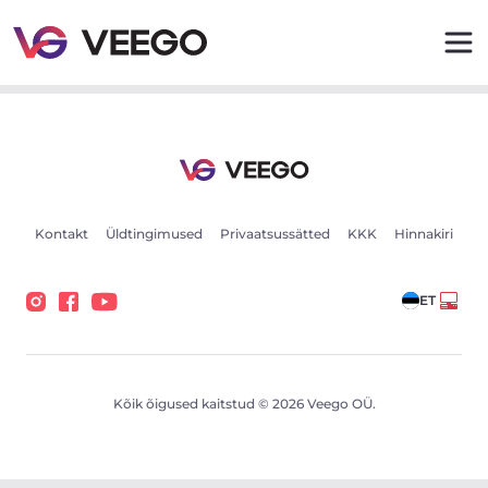
Seat Arona 1 66kW - Veego
Kontakt
Üldtingimused
Privaatsussätted
KKK
Hinnakiri
ET
Kõik õigused kaitstud © 2026 Veego OÜ.