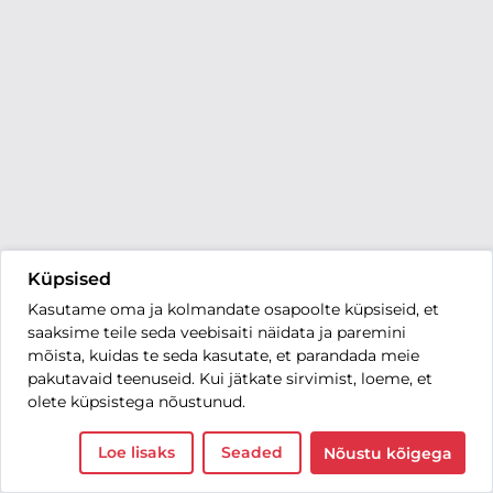
Küpsised
Kasutame oma ja kolmandate osapoolte küpsiseid, et
saaksime teile seda veebisaiti näidata ja paremini
mõista, kuidas te seda kasutate, et parandada meie
pakutavaid teenuseid. Kui jätkate sirvimist, loeme, et
olete küpsistega nõustunud.
Loe lisaks
Seaded
Nõustu kõigega