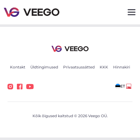
KTM Supermoto Sherco 4.5i SEF-R 450 0.4 19kW - Veeg
Kontakt
Üldtingimused
Privaatsussätted
KKK
Hinnakiri
ET
Kõik õigused kaitstud © 2026 Veego OÜ.