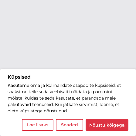
Küpsised
Kasutame oma ja kolmandate osapoolte küpsiseid, et
saaksime teile seda veebisaiti näidata ja paremini
mõista, kuidas te seda kasutate, et parandada meie
pakutavaid teenuseid. Kui jätkate sirvimist, loeme, et
olete küpsistega nõustunud.
Loe lisaks
Seaded
Nõustu kõigega