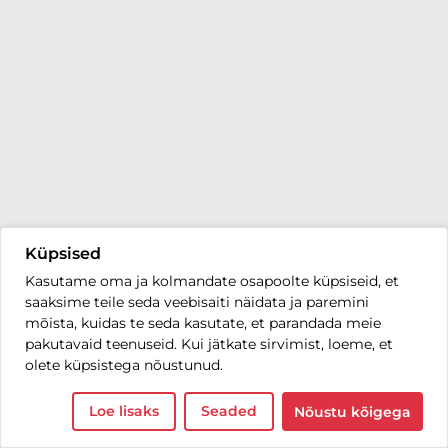
Küpsised
Kasutame oma ja kolmandate osapoolte küpsiseid, et
saaksime teile seda veebisaiti näidata ja paremini
mõista, kuidas te seda kasutate, et parandada meie
pakutavaid teenuseid. Kui jätkate sirvimist, loeme, et
olete küpsistega nõustunud.
Loe lisaks
Seaded
Nõustu kõigega