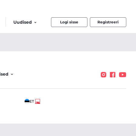
Uudised
Logi sisse
Registreeri
ised
ET