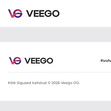
BMW X3 M-pakett 2.0 135kW - Veego
Kuul
Kõik õigused kaitstud © 2026 Veego OÜ.