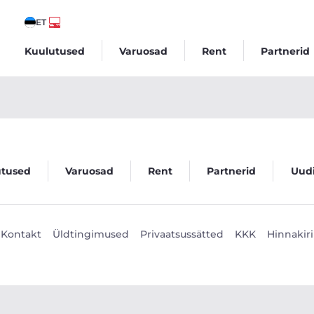
ET
Kuulutused
Varuosad
Rent
Partnerid
utused
Varuosad
Rent
Partnerid
Uud
Kontakt
Üldtingimused
Privaatsussätted
KKK
Hinnakiri