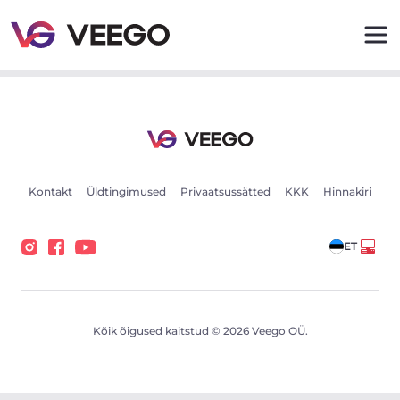
Nissan X-Trail 1.6 96kW - Veego
Kontakt
Üldtingimused
Privaatsussätted
KKK
Hinnakiri
ET
Kõik õigused kaitstud © 2026 Veego OÜ.