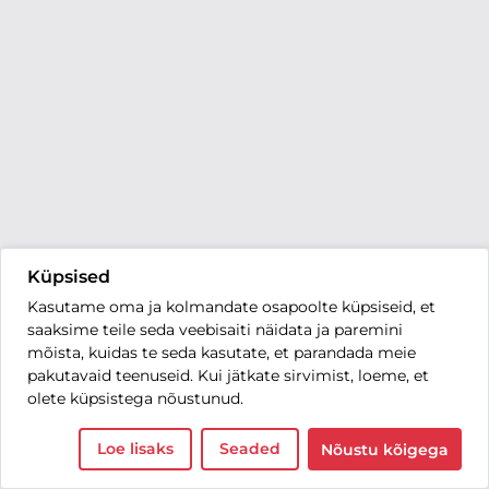
Küpsised
Kasutame oma ja kolmandate osapoolte küpsiseid, et
saaksime teile seda veebisaiti näidata ja paremini
mõista, kuidas te seda kasutate, et parandada meie
pakutavaid teenuseid. Kui jätkate sirvimist, loeme, et
olete küpsistega nõustunud.
Loe lisaks
Seaded
Nõustu kõigega