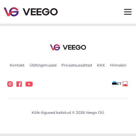
Mercedes-Benz E220 T Elegance 2.1 110kW - Veego
Kontakt
Üldtingimused
Privaatsussätted
KKK
Hinnakiri
ET
Kõik õigused kaitstud © 2026 Veego OÜ.