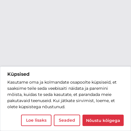
Küpsised
Kasutame oma ja kolmandate osapoolte küpsiseid, et
saaksime teile seda veebisaiti näidata ja paremini
mõista, kuidas te seda kasutate, et parandada meie
pakutavaid teenuseid. Kui jätkate sirvimist, loeme, et
olete küpsistega nõustunud.
Loe lisaks
Seaded
Nõustu kõigega