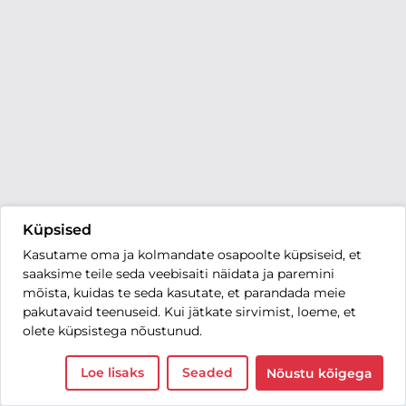
Küpsised
Kasutame oma ja kolmandate osapoolte küpsiseid, et
saaksime teile seda veebisaiti näidata ja paremini
mõista, kuidas te seda kasutate, et parandada meie
pakutavaid teenuseid. Kui jätkate sirvimist, loeme, et
olete küpsistega nõustunud.
Loe lisaks
Seaded
Nõustu kõigega