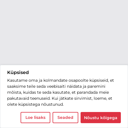
Küpsised
Kasutame oma ja kolmandate osapoolte küpsiseid, et
saaksime teile seda veebisaiti näidata ja paremini
mõista, kuidas te seda kasutate, et parandada meie
pakutavaid teenuseid. Kui jätkate sirvimist, loeme, et
olete küpsistega nõustunud.
Loe lisaks
Seaded
Nõustu kõigega