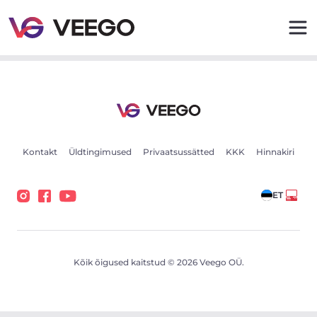
BMW X6 M5.0D 3.0 280kW - Veego
Kontakt
Üldtingimused
Privaatsussätted
KKK
Hinnakiri
ET
Kõik õigused kaitstud © 2026 Veego OÜ.